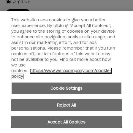
ネイリスト
登録する
This website uses cookies to give you a better
OPI
user experience. By clicking “Accept All Cookies”,
you agree to the storing of cookies on your device
to enhance site navigation, analyze site usage, and
個人情報の取り扱い
assist in our marketing effort, and for ads
personalisations. Please remember that if you turn
cookies off, certain features of this website may
not be available to you. Find out more about how
we use
facebook
instagram
cookies.
https://www.wellacompany.com/cookie-
policy
個人情報を共有または販売しないでください
Cookie Settings
California Transparency in Supply Chains Act
© Copyright 2024, Wella Operations US LLC, 無断複写・転載を禁じます。
Reject All
Accept All Cookies