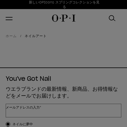
お得情報
新しいOPIcons スプリングコレクションを見
Item 1 of 1
る
ホーム
ネイルアート
You've Got Nail
ウエラブランドの最新情報、新商品、お得情報な
どをメールでお届けします。
メールアドレスの入力*
お客様のタイプ
ネイルに夢中