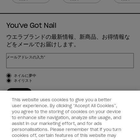
You've Got Nail
ウエラブランドの最新情報、新商品、お得情報な
どをメールでお届けします。
メールアドレスの入力*
お客様のタイプ
ネイルに夢中
ネイリスト
登録する
This website uses cookies to give you a better
OPI
user experience. By clicking “Accept All Cookies”,
you agree to the storing of cookies on your device
to enhance site navigation, analyze site usage, and
個人情報の取り扱い
assist in our marketing effort, and for ads
personalisations. Please remember that if you turn
cookies off, certain features of this website may