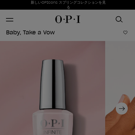
お得情報
新しいOPIcons スプリングコレクションを見
Item 1 of 1
る
Baby, Take a Vow
ほし
Next