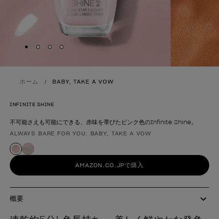
Skip to slide
Skip to slide
Skip to slide
Skip to slide
1
2
3
4
ホーム
BABY, TAKE A VOW
INFINITE SHINE
不可能さえも可能にできる、赤味を帯びたピンク色のInfinite Shine。
ALWAYS BARE FOR YOU: BABY, TAKE A VOW
製品形態
AMAZON.CO.JPで購入
概要