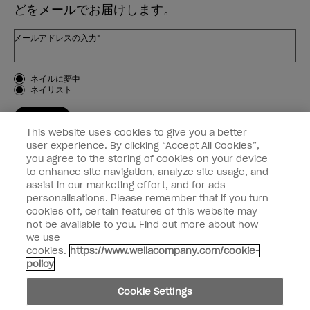
どをメールでお届けします。
メールアドレスの入力*
お客様のタイプ
ネイルに夢中
ネイリスト
登録する
This website uses cookies to give you a better
OPI
user experience. By clicking “Accept All Cookies”,
you agree to the storing of cookies on your device
to enhance site navigation, analyze site usage, and
個人情報の取り扱い
assist in our marketing effort, and for ads
personalisations. Please remember that if you turn
cookies off, certain features of this website may
not be available to you. Find out more about how
we use
facebook
instagram
cookies.
https://www.wellacompany.com/cookie-
policy
個人情報を共有または販売しないでください
Cookie Settings
California Transparency in Supply Chains Act
© Copyright 2024, Wella Operations US LLC, 無断複写・転載を禁じます。