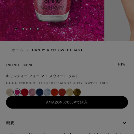
Skip to slide
Skip to slide
Skip to slide
Skip to slide
1
2
3
4
ホーム
CANDY 4 MY SWEET TART
NEW
INFINITE SHINE
キャンディー フォー マイ スウィート タルト
GOOD ENOUGH TO TREAT: CANDY 4 MY SWEET TART
製品形態
AMAZON.CO.JPで購入
概要