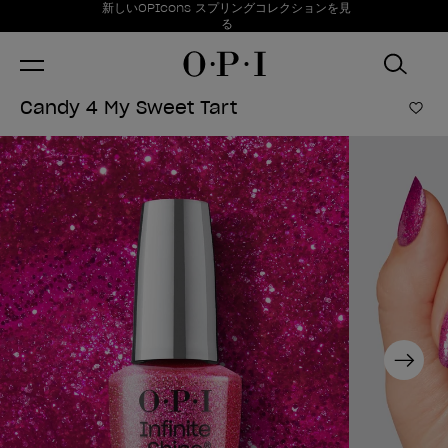
お得情報
新しいOPIcons スプリングコレクションを見
Item 1 of 1
る
Candy 4 My Sweet Tart
ほし
Next