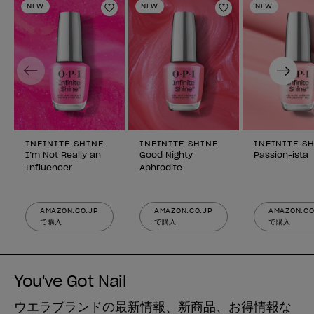
NEW
NEW
NEW
ほしいものリストに追加
ほしいものリスト
Previous
Next
INFINITE SHINE
INFINITE SHINE
INFINITE S
I’m Not Really an
Good Nighty
Passion-ista
Influencer
Aphrodite
AMAZON.CO.JP
AMAZON.CO.JP
AMAZON.CO
で購入
で購入
で購入
You've Got Nail
ウエラブランドの最新情報、新商品、お得情報な