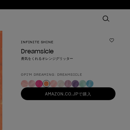
INFINITE SHINE
ほしいも
Dreamsicle
勇気をくれるオレンジグリッター
OPI'M DREAMING: DREAMSICLE
製品形態
AMAZON.CO.JPで購入