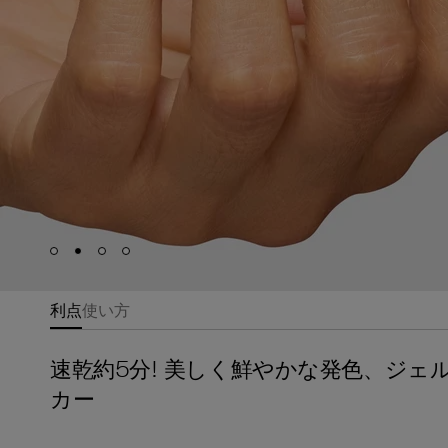
Skip to slide
Skip to slide
Skip to slide
Skip to slide
1
2
3
4
利点
使い方
速乾約5分! 美しく鮮やかな発色、ジ
カー