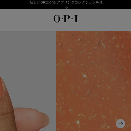
お得情報
新しいOPIcons スプリングコレクションを見
Item 1 of 1
る
Next