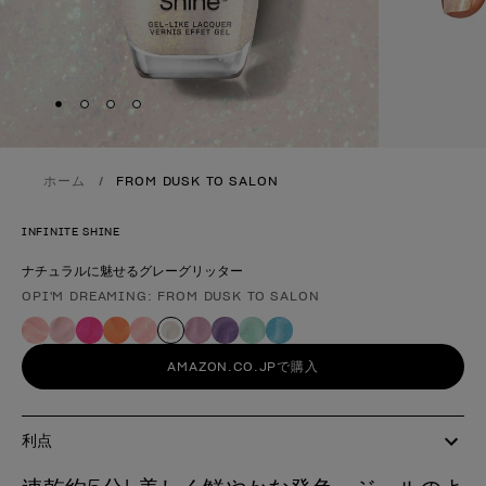
Skip to slide
Skip to slide
Skip to slide
Skip to slide
1
2
3
4
ホーム
FROM DUSK TO SALON
INFINITE SHINE
ナチュラルに魅せるグレーグリッター
OPI'M DREAMING: FROM DUSK TO SALON
製品形態
AMAZON.CO.JPで購入
利点