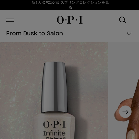
お得情報
新しいOPIcons スプリングコレクションを見
Item 1 of 1
る
From Dusk to Salon
ほし
Next