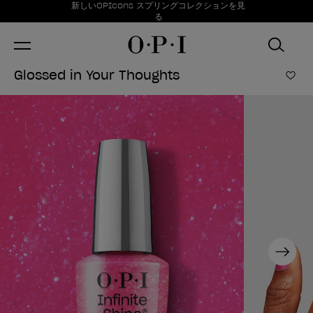
お得情報
新しいOPIcons スプリングコレクションを見
Item 1 of 1
る
Glossed in Your Thoughts
ほし
Next