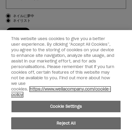
お客様のタイプ
ネイルに夢中
ネイリスト
登録する
This website uses cookies to give you a better
OPI
user experience. By clicking “Accept All Cookies”,
you agree to the storing of cookies on your device
to enhance site navigation, analyze site usage, and
個人情報の取り扱い
assist in our marketing effort, and for ads
personalisations. Please remember that if you turn
cookies off, certain features of this website may
not be available to you. Find out more about how
we use
facebook
instagram
cookies.
https://www.wellacompany.com/cookie-
policy
個人情報を共有または販売しないでください
Cookie Settings
California Transparency in Supply Chains Act
© Copyright 2024, Wella Operations US LLC, 無断複写・転載を禁じます。
Reject All