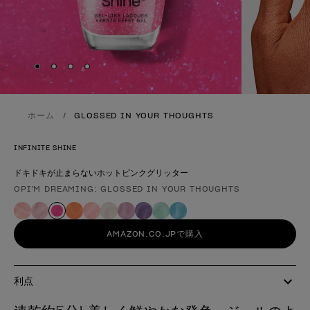
Skip to slide
Skip to slide
Skip to slide
Skip to slide
1
2
3
4
ホーム
GLOSSED IN YOUR THOUGHTS
INFINITE SHINE
ドキドキが止まらないホットピンクグリッター
OPI'M DREAMING: GLOSSED IN YOUR THOUGHTS
製品形態
AMAZON.CO.JPで購入
利点