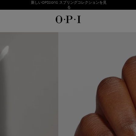
お得情報
新しいOPIcons スプリングコレクションを見
Item 1 of 1
る