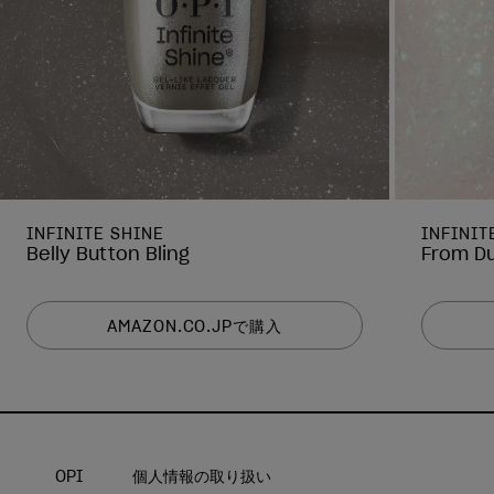
INFINITE SHINE
INFINIT
Belly Button Bling
From Du
AMAZON.CO.JPで購入
OPI
個人情報の取り扱い