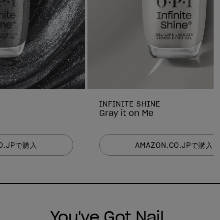
INFINITE SHINE
Gray it on Me
CO.JPで購入
AMAZON.CO.JPで購入
You've Got Nail