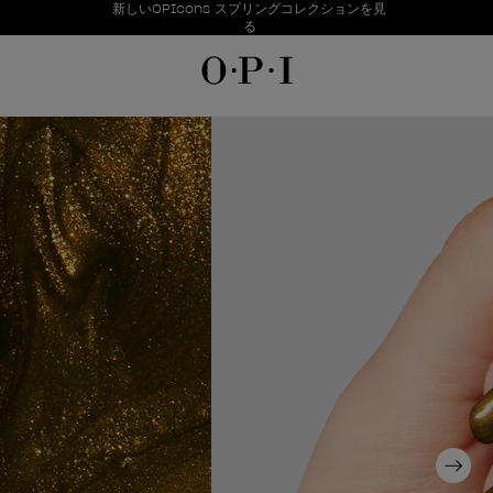
お得情報
新しいOPIcons スプリングコレクションを見
Item 1 of 1
る
Next