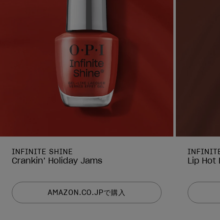
INFINITE SHINE
INFINIT
Crankin’ Holiday Jams
Lip Hot 
AMAZON.CO.JPで購入