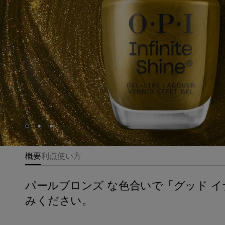
Skip to slide
Skip to slide
Skip to slide
1
2
3
概要
利点
使い方
パールブロンズ な色合いで「グッド イ
みください。