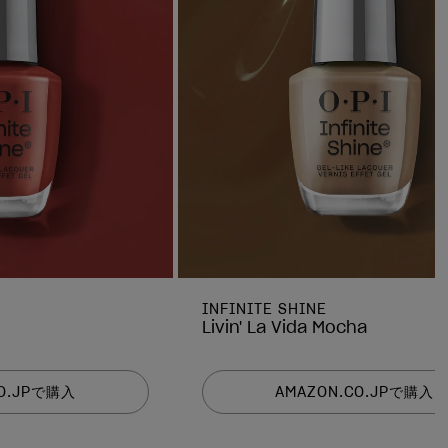
INFINITE SHINE
Livin' La Vida Mocha
CO.JPで購入
AMAZON.CO.JPで購入