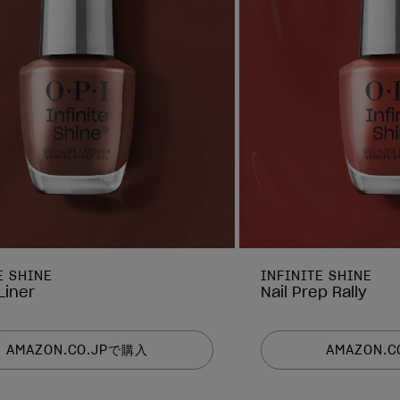
E SHINE
INFINITE SHINE
Liner
Nail Prep Rally
AMAZON.CO.JPで購入
AMAZON.