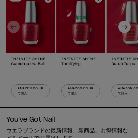
ほしいものリストに追加
ほしいものリスト
Previous
Next
INFINITE SHINE
INFINITE SHINE
INFINITE S
Gumdrop tha Ball
Thrillifying!
Dutch Tulips
AMAZON.CO.JP
AMAZON.CO.JP
AMAZON.CO
で購入
で購入
で購入
You've Got Nail
ウエラブランドの最新情報、新商品、お得情報な
どをメールでお届けします。