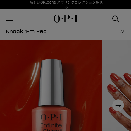
お得情報
新しいOPIcons スプリングコレクションを見
Item 1 of 1
る
Knock 'Em Red
ほし
Next