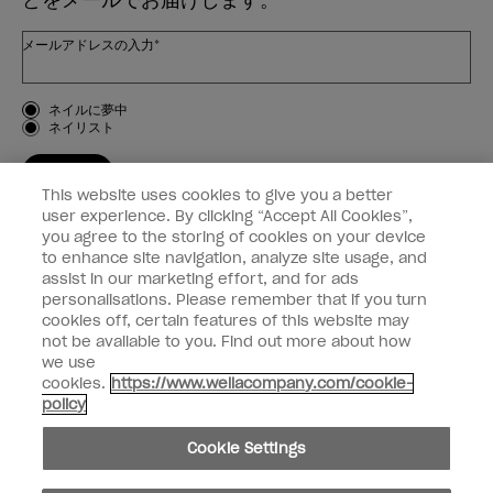
メールアドレスの入力*
お客様のタイプ
ネイルに夢中
ネイリスト
登録する
This website uses cookies to give you a better
OPI
user experience. By clicking “Accept All Cookies”,
you agree to the storing of cookies on your device
to enhance site navigation, analyze site usage, and
個人情報の取り扱い
assist in our marketing effort, and for ads
personalisations. Please remember that if you turn
cookies off, certain features of this website may
not be available to you. Find out more about how
we use
facebook
instagram
cookies.
https://www.wellacompany.com/cookie-
policy
個人情報を共有または販売しないでください
Cookie Settings
California Transparency in Supply Chains Act
© Copyright 2024, Wella Operations US LLC, 無断複写・転載を禁じます。