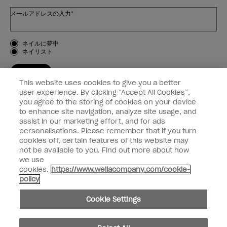
メールアドレスの入力*
お客様のタイプ
ネイルに夢中
ネイリスト
登録する
This website uses cookies to give you a better
OPI
user experience. By clicking “Accept All Cookies”,
you agree to the storing of cookies on your device
to enhance site navigation, analyze site usage, and
個人情報の取り扱い
assist in our marketing effort, and for ads
personalisations. Please remember that if you turn
cookies off, certain features of this website may
not be available to you. Find out more about how
we use
facebook
instagram
cookies.
https://www.wellacompany.com/cookie-
policy
個人情報を共有または販売しないでください
Cookie Settings
California Transparency in Supply Chains Act
© Copyright 2024, Wella Operations US LLC, 無断複写・転載を禁じます。