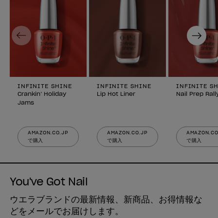
Previous
Next
INFINITE SHINE
INFINITE SHINE
INFINITE S
Crankin’ Holiday
Lip Hot Liner
Nail Prep Rall
Jams
AMAZON.CO.JP
AMAZON.CO.JP
AMAZON.CO
で購入
で購入
で購入
You've Got Nail
ウエラブランドの最新情報、新商品、お得情報な
どをメールでお届けします。