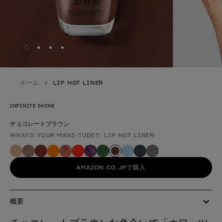
Skip to slide
Skip to slide
Skip to slide
Skip to slide
1
2
3
4
ホーム
LIP HOT LINER
INFINITE SHINE
チョコレートブラウン
WHAT'S YOUR MANI-TUDE?: LIP HOT LINER
製品形態
AMAZON.CO.JPで購入
概要