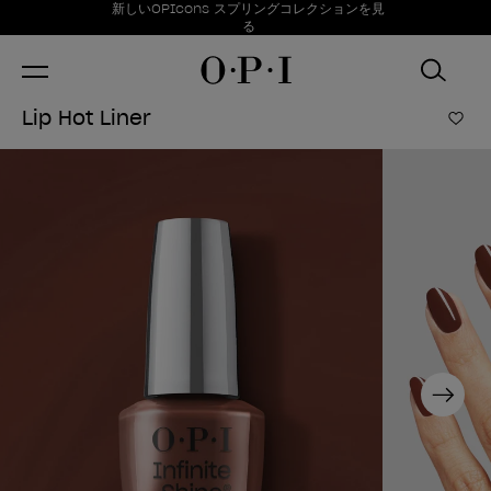
お得情報
新しいOPIcons スプリングコレクションを見
Item 1 of 1
る
Lip Hot Liner
ほし
Next