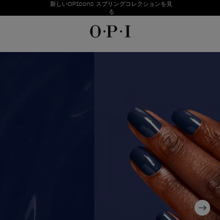
お得情報
新しいOPIcons スプリングコレクションを見
Item 1 of 1
る
Next