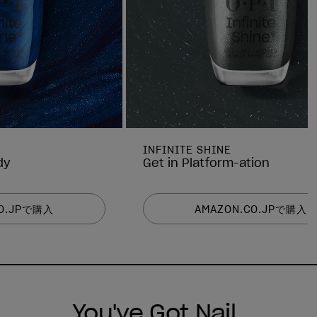
INFINITE SHINE
dy
Get in Platform-ation
CO.JPで購入
AMAZON.CO.JPで購入
You've Got Nail