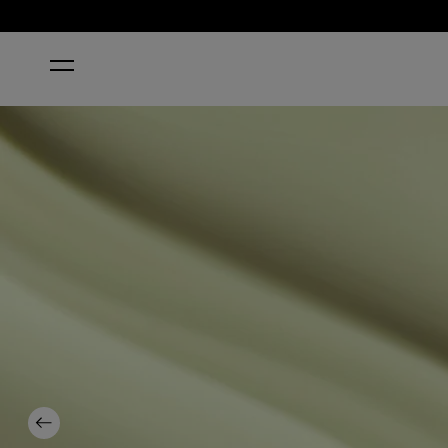
ホーム
OH BABY!
Previous