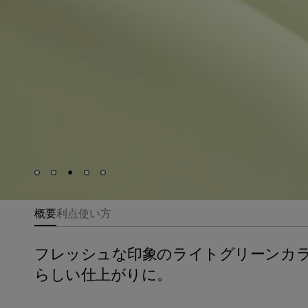
Skip to slide
Skip to slide
Skip to slide
Skip to slide
Skip to slide
1
2
3
4
5
概要
利点
使い方
フレッシュな印象のライトグリーンカ
らしい仕上がりに。