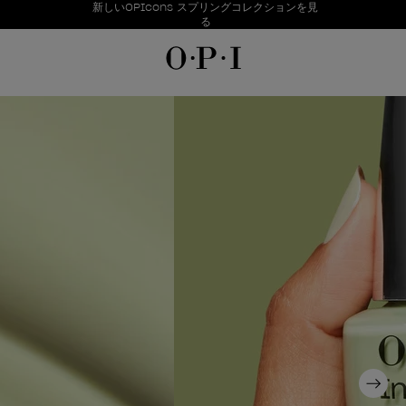
お得情報
新しいOPIcons スプリングコレクションを見
Item 1 of 1
る
Next