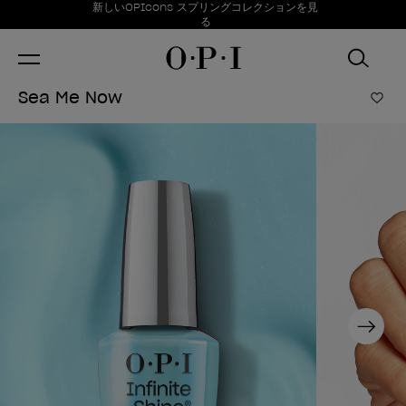
お得情報
新しいOPIcons スプリングコレクションを見
Item 1 of 1
る
Sea Me Now
ほし
Next