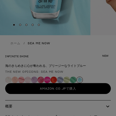
Skip to slide
Skip to slide
Skip to slide
Skip to slide
Skip to slide
1
2
3
4
5
ホーム
SEA ME NOW
NEW
INFINITE SHINE
海のきらめきに心が奪われる、ブリージーなライトブルー
THE NEW OPICONS: SEA ME NOW
製品形態
AMAZON.CO.JPで購入
概要