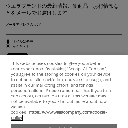
ウエラブランドの最新情報、新商品、お得情報な
どをメールでお届けします。
メールアドレスの入力*
お客様のタイプ
ネイルに夢中
ネイリスト
登録する
This website uses cookies to give you a better
OPI
user experience. By clicking “Accept All Cookies”,
you agree to the storing of cookies on your device
to enhance site navigation, analyze site usage, and
個人情報の取り扱い
assist in our marketing effort, and for ads
personalisations. Please remember that if you turn
cookies off, certain features of this website may
not be available to you. Find out more about how
we use
facebook
instagram
cookies.
https://www.wellacompany.com/cookie-
policy
個人情報を共有または販売しないでください