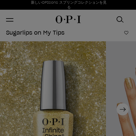
お得情報
新しいOPIcons スプリングコレクションを見
Item 1 of 1
る
Sugarlips on My Tips
ほし
Next