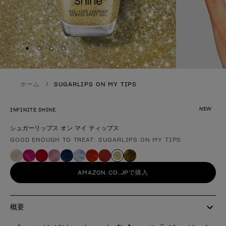
Skip to slide
Skip to slide
Skip to slide
Skip to slide
1
2
3
4
ホーム
SUGARLIPS ON MY TIPS
NEW
INFINITE SHINE
シュガーリップス オン マイ ティップス
GOOD ENOUGH TO TREAT: SUGARLIPS ON MY TIPS
製品形態
AMAZON.CO.JPで購入
概要