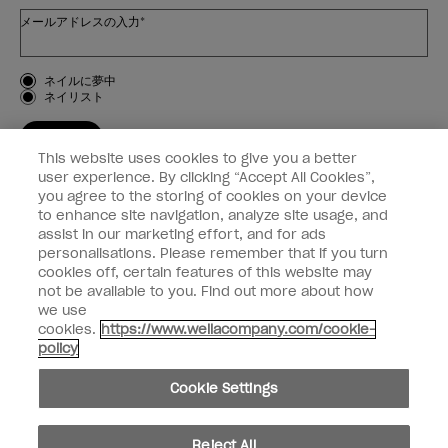
メールアドレスの入力*
お客様のタイプ
ネイルに夢中
ネイリスト
登録する
This website uses cookies to give you a better
OPI
user experience. By clicking “Accept All Cookies”,
you agree to the storing of cookies on your device
to enhance site navigation, analyze site usage, and
個人情報の取り扱い
assist in our marketing effort, and for ads
personalisations. Please remember that if you turn
cookies off, certain features of this website may
not be available to you. Find out more about how
we use
facebook
instagram
cookies.
https://www.wellacompany.com/cookie-
policy
個人情報を共有または販売しないでください
Cookie Settings
California Transparency in Supply Chains Act
© Copyright 2024, Wella Operations US LLC, 無断複写・転載を禁じます。
Reject All