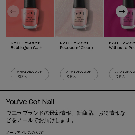
Previous
Next
NAIL LACQUER
NAIL LACQUER
NAIL LACQU
Bubblegum Goth
Reoccurin' Gleam
Without a Po
AMAZON.CO.JP
AMAZON.CO.JP
AMAZON.CO
で購入
で購入
で購入
You've Got Nail
ウエラブランドの最新情報、新商品、お得情報な
どをメールでお届けします。
メールアドレスの入力*