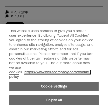
お客様のタイプ
ネイルに夢中
ネイリスト
登録する
This website uses cookies to give you a better
OPI
user experience. By clicking “Accept All Cookies”,
you agree to the storing of cookies on your device
to enhance site navigation, analyze site usage, and
個人情報の取り扱い
assist in our marketing effort, and for ads
personalisations. Please remember that if you turn
cookies off, certain features of this website may
not be available to you. Find out more about how
we use
facebook
instagram
cookies.
https://www.wellacompany.com/cookie-
policy
個人情報を共有または販売しないでください
Cookie Settings
California Transparency in Supply Chains Act
© Copyright 2024, Wella Operations US LLC, 無断複写・転載を禁じます。
Reject All