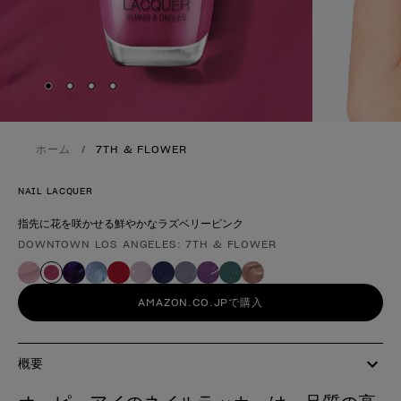
Skip to slide
Skip to slide
Skip to slide
Skip to slide
1
2
3
4
ホーム
7TH & FLOWER
NAIL LACQUER
指先に花を咲かせる鮮やかなラズベリーピンク
DOWNTOWN LOS ANGELES: 7TH & FLOWER
製品形態
AMAZON.CO.JPで購入
概要