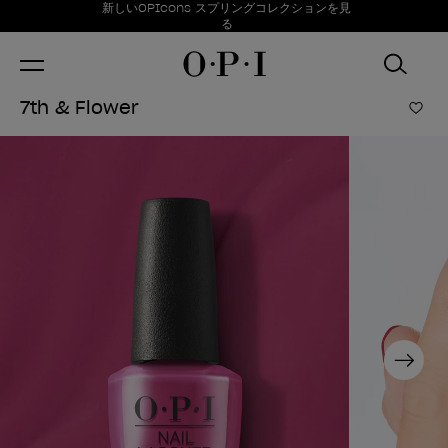
お得情報
新しいOPIcons スプリングコレクションを見
Item 1 of 1
る
7th & Flower
ほし
Next