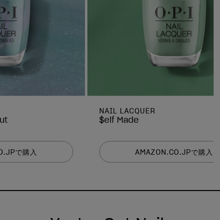
NAIL LACQUER
ut
$elf Made
CO.JPで購入
AMAZON.CO.JPで購入