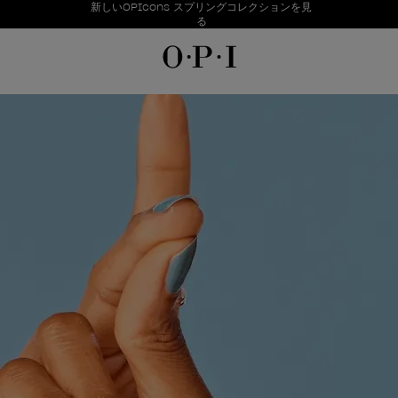
お得情報
新しいOPIcons スプリングコレクションを見
Item 1 of 1
る