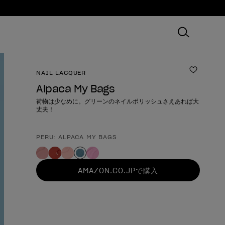
NAIL LACQUER
ほしいも
Alpaca My Bags
荷物は少なめに。グリーンのネイルポリッシュさえあれば大
丈夫！
PERU: ALPACA MY BAGS
製品形態
AMAZON.CO.JPで購入