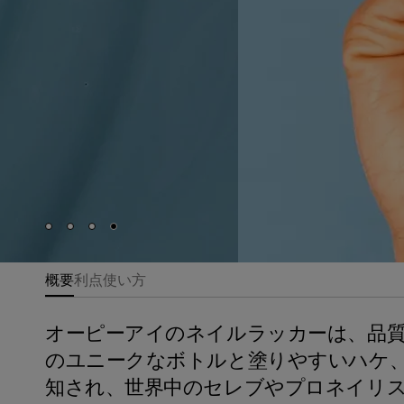
Skip to slide
Skip to slide
Skip to slide
Skip to slide
1
2
3
4
概要
利点
使い方
オーピーアイのネイルラッカーは、品
のユニークなボトルと塗りやすいハケ
知され、世界中のセレブやプロネイリ