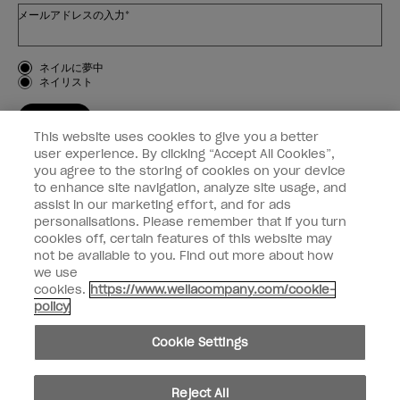
メールアドレスの入力*
お客様のタイプ
ネイルに夢中
ネイリスト
登録する
This website uses cookies to give you a better
OPI
user experience. By clicking “Accept All Cookies”,
you agree to the storing of cookies on your device
to enhance site navigation, analyze site usage, and
個人情報の取り扱い
assist in our marketing effort, and for ads
personalisations. Please remember that if you turn
cookies off, certain features of this website may
not be available to you. Find out more about how
we use
facebook
instagram
cookies.
https://www.wellacompany.com/cookie-
policy
個人情報を共有または販売しないでください
Cookie Settings
California Transparency in Supply Chains Act
© Copyright 2024, Wella Operations US LLC, 無断複写・転載を禁じます。
Reject All