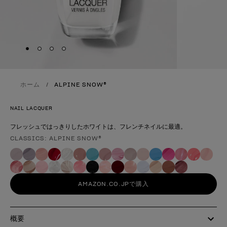
Skip to slide
Skip to slide
Skip to slide
Skip to slide
1
2
3
4
ホーム
ALPINE SNOW®
NAIL LACQUER
フレッシュではっきりしたホワイトは、フレンチネイルに最適。
CLASSICS: ALPINE SNOW®
製品形態
AMAZON.CO.JPで購入
概要