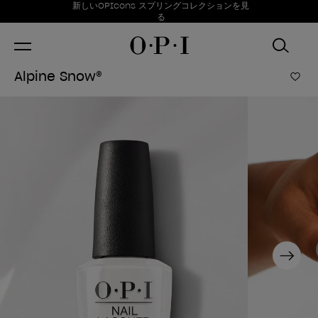
お得情報
新しいOPIcons スプリングコレクションを見
Item 1 of 1
る
Alpine Snow®
ほし
Next