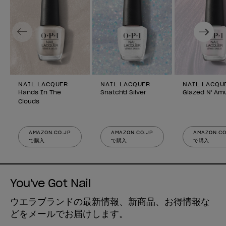
Previous
Next
NAIL LACQUER
NAIL LACQUER
NAIL LACQU
Hands In The
Snatch'd Silver
Glazed N' Am
Clouds
AMAZON.CO.JP
AMAZON.CO.JP
AMAZON.CO
で購入
で購入
で購入
You've Got Nail
ウエラブランドの最新情報、新商品、お得情報な
どをメールでお届けします。