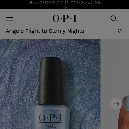
お得情報
新しいOPIcons スプリングコレクションを見
Item 1 of 1
る
Angels Flight to Starry Nights
ほし
Next