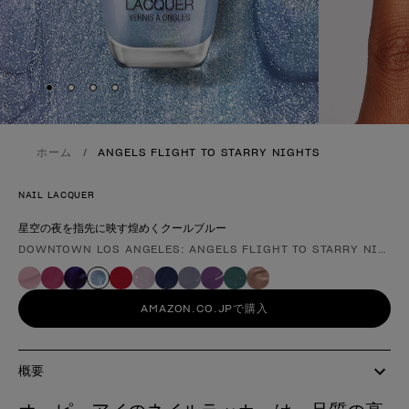
Skip to slide
Skip to slide
Skip to slide
Skip to slide
1
2
3
4
ホーム
ANGELS FLIGHT TO STARRY NIGHTS
NAIL LACQUER
星空の夜を指先に映す煌めくクールブルー
DOWNTOWN LOS ANGELES: ANGELS FLIGHT TO STARRY NIGHT
製品形態
AMAZON.CO.JPで購入
概要