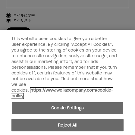
お客様のタイプ
ネイルに夢中
ネイリスト
登録する
This website uses cookies to give you a better
OPI
user experience. By clicking “Accept All Cookies”,
you agree to the storing of cookies on your device
to enhance site navigation, analyze site usage, and
個人情報の取り扱い
assist in our marketing effort, and for ads
personalisations. Please remember that if you turn
cookies off, certain features of this website may
not be available to you. Find out more about how
we use
facebook
instagram
cookies.
https://www.wellacompany.com/cookie-
policy
個人情報を共有または販売しないでください
Cookie Settings
California Transparency in Supply Chains Act
© Copyright 2024, Wella Operations US LLC, 無断複写・転載を禁じます。
Reject All