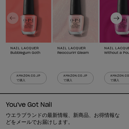
Previous
Next
NAIL LACQUER
NAIL LACQUER
NAIL LACQU
Bubblegum Goth
Reoccurin' Gleam
Without a Po
AMAZON.CO.JP
AMAZON.CO.JP
AMAZON.CO
で購入
で購入
で購入
You've Got Nail
ウエラブランドの最新情報、新商品、お得情報な
どをメールでお届けします。