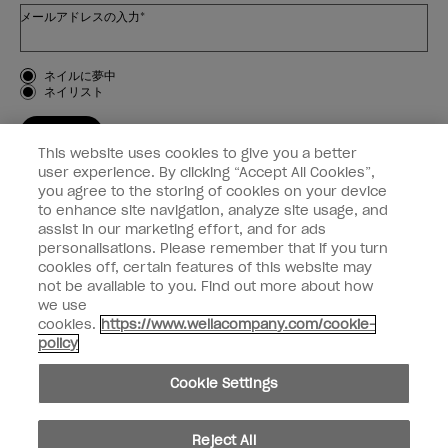
メールアドレスの入力*
お客様のタイプ
ネイルに夢中
ネイリスト
登録する
This website uses cookies to give you a better
OPI
user experience. By clicking “Accept All Cookies”,
you agree to the storing of cookies on your device
to enhance site navigation, analyze site usage, and
個人情報の取り扱い
assist in our marketing effort, and for ads
personalisations. Please remember that if you turn
cookies off, certain features of this website may
not be available to you. Find out more about how
we use
facebook
instagram
cookies.
https://www.wellacompany.com/cookie-
policy
個人情報を共有または販売しないでください
Cookie Settings
California Transparency in Supply Chains Act
© Copyright 2024, Wella Operations US LLC, 無断複写・転載を禁じます。
Reject All