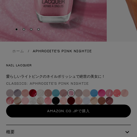
Skip to slide
Skip to slide
Skip to slide
Skip to slide
1
2
3
4
ホーム
APHRODITE'S PINK NIGHTIE
NAIL LACQUER
愛らしいライトピンクのネイルポリッシュで絶世の美女に！
CLASSICS: APHRODITE'S PINK NIGHTIE
製品形態
AMAZON.CO.JPで購入
概要