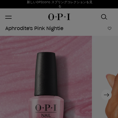
お得情報
新しいOPIcons スプリングコレクションを見
Item 1 of 1
る
Aphrodite's Pink Nightie
ほし
Next