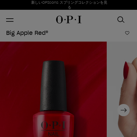
お得情報
新しいOPIcons スプリングコレクションを見
Item 1 of 1
る
Big Apple Red®
ほし
Next