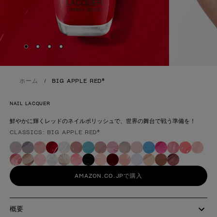
Skip to slide
Skip to slide
Skip to slide
Skip to slide
1
2
3
4
ホーム
BIG APPLE RED®
NAIL LACQUER
鮮やかに輝くレッドのネイルポリッシュで、世界の舞台で戦う準備を！
CLASSICS: BIG APPLE RED®
製品形態
AMAZON.CO.JPで購入
概要