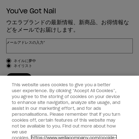
You've Got Nail
ウエラブランドの最新情報、新商品、お得情報な
どをメールでお届けします。
メールアドレスの入力*
お客様のタイプ
ネイルに夢中
ネイリスト
登録する
This website uses cookies to give you a better
OPI
user experience. By clicking “Accept All Cookies”,
you agree to the storing of cookies on your device
to enhance site navigation, analyze site usage, and
個人情報の取り扱い
assist in our marketing effort, and for ads
personalisations. Please remember that if you turn
cookies off, certain features of this website may
not be available to you. Find out more about how
we use
facebook
instagram
cookies.
https://www.wellacompany.com/cookie-