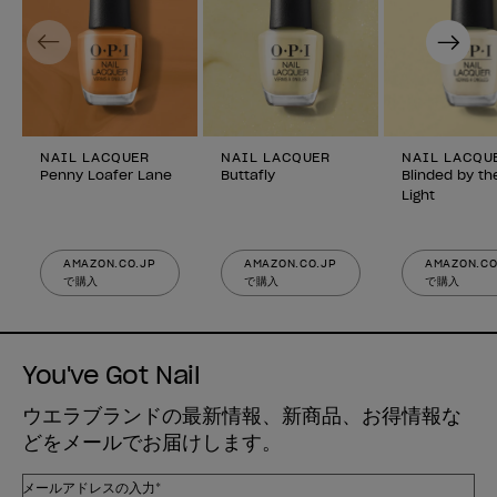
Previous
Next
NAIL LACQUER
NAIL LACQUER
NAIL LACQU
Penny Loafer Lane
Buttafly
Blinded by th
Light
AMAZON.CO.JP
AMAZON.CO.JP
AMAZON.CO
で購入
で購入
で購入
You've Got Nail
ウエラブランドの最新情報、新商品、お得情報な
どをメールでお届けします。
メールアドレスの入力*