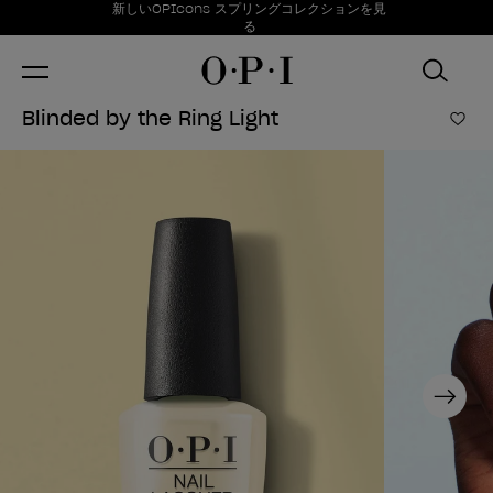
お得情報
新しいOPIcons スプリングコレクションを見
Item 1 of 1
る
Blinded by the Ring Light
ほし
Next