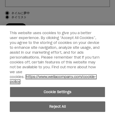
お客様のタイプ
ネイルに夢中
ネイリスト
登録する
This website uses cookies to give you a better
OPI
user experience. By clicking “Accept All Cookies”,
you agree to the storing of cookies on your device
to enhance site navigation, analyze site usage, and
個人情報の取り扱い
assist in our marketing effort, and for ads
personalisations. Please remember that if you turn
cookies off, certain features of this website may
not be available to you. Find out more about how
we use
facebook
instagram
cookies.
https://www.wellacompany.com/cookie-
policy
個人情報を共有または販売しないでください
Cookie Settings
California Transparency in Supply Chains Act
© Copyright 2024, Wella Operations US LLC, 無断複写・転載を禁じます。
Reject All