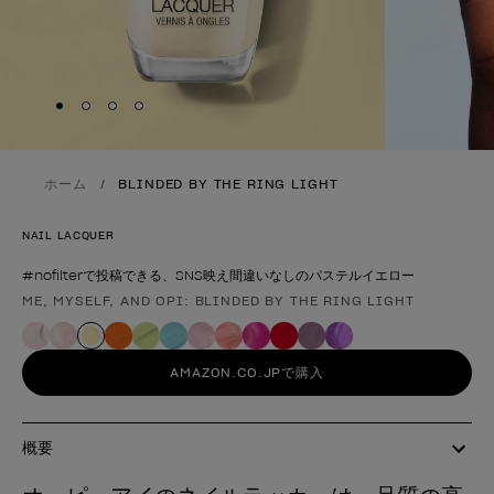
Skip to slide
Skip to slide
Skip to slide
Skip to slide
1
2
3
4
ホーム
BLINDED BY THE RING LIGHT
NAIL LACQUER
#nofilterで投稿できる、SNS映え間違いなしのパステルイエロー
ME, MYSELF, AND OPI: BLINDED BY THE RING LIGHT
製品形態
AMAZON.CO.JPで購入
概要