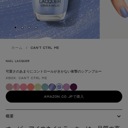
Skip to slide
Skip to slide
Skip to slide
Skip to slide
1
2
3
4
ホーム
CAN'T CTRL ME
NAIL LACQUER
可愛さのあまりにコントロールがきかない衝撃のシアンブルー
XBOX: CAN'T CTRL ME
製品形態
AMAZON.CO.JPで購入
概要