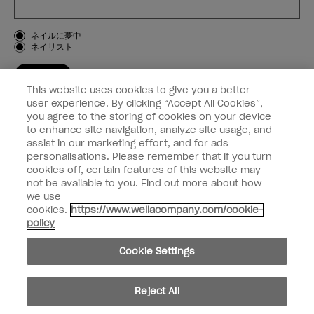
お客様のタイプ
ネイルに夢中
ネイリスト
登録する
This website uses cookies to give you a better
OPI
user experience. By clicking “Accept All Cookies”,
you agree to the storing of cookies on your device
to enhance site navigation, analyze site usage, and
個人情報の取り扱い
assist in our marketing effort, and for ads
personalisations. Please remember that if you turn
cookies off, certain features of this website may
not be available to you. Find out more about how
we use
facebook
instagram
cookies.
https://www.wellacompany.com/cookie-
policy
個人情報を共有または販売しないでください
Cookie Settings
California Transparency in Supply Chains Act
© Copyright 2024, Wella Operations US LLC, 無断複写・転載を禁じます。
Reject All