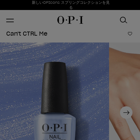
お得情報
新しいOPIcons スプリングコレクションを見
Item 1 of 1
る
Can't CTRL Me
ほし
Next