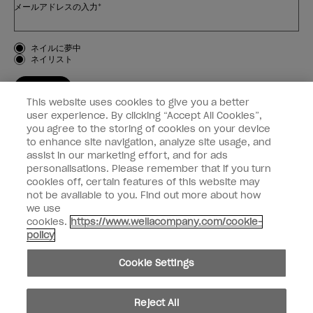
メールアドレスの入力*
お客様のタイプ
ネイルに夢中
ネイリスト
登録する
This website uses cookies to give you a better
OPI
user experience. By clicking “Accept All Cookies”,
you agree to the storing of cookies on your device
to enhance site navigation, analyze site usage, and
個人情報の取り扱い
assist in our marketing effort, and for ads
personalisations. Please remember that if you turn
cookies off, certain features of this website may
not be available to you. Find out more about how
we use
facebook
instagram
cookies.
https://www.wellacompany.com/cookie-
policy
個人情報を共有または販売しないでください
Cookie Settings
California Transparency in Supply Chains Act
© Copyright 2024, Wella Operations US LLC, 無断複写・転載を禁じます。
Reject All