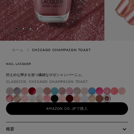
Skip to slide
Skip to slide
Skip to slide
Skip to slide
1
2
3
4
ホーム
CHICAGO CHAMPAIGN TOAST
NAIL LACQUER
控えめな輝きを放つ繊細なロゼシャンパーニュ。
CLASSICS: CHICAGO CHAMPAIGN TOAST
製品形態
AMAZON.CO.JPで購入
概要