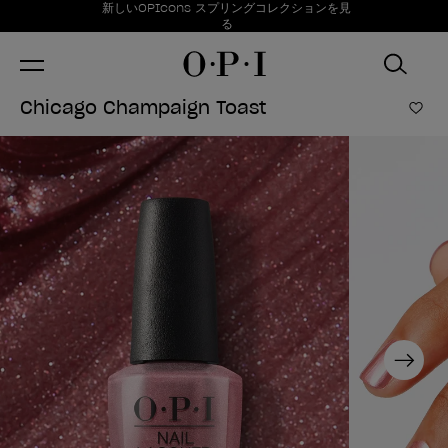
お得情報
新しいOPIcons スプリングコレクションを見
Item 1 of 1
る
Chicago Champaign Toast
ほし
Next