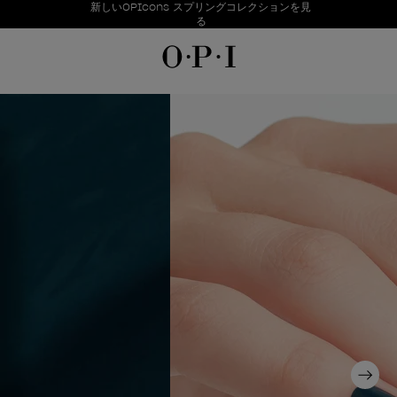
お得情報
新しいOPIcons スプリングコレクションを見
Item 1 of 1
る
Next