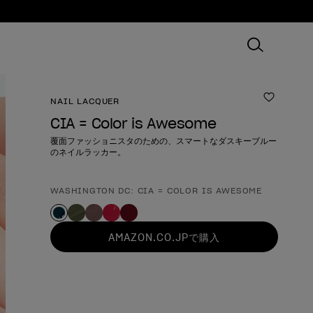
NAIL LACQUER
ほしいも
CIA = Color is Awesome
覆面ファッショニスタのための、スマートなダスキーブルー
のネイルラッカー。
WASHINGTON DC: CIA = COLOR IS AWESOME
製品形態
AMAZON.CO.JPで購入