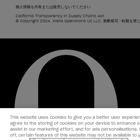
個人情報を共有または販売しないでください
California Transparency in Supply Chains Act
© Copyright 2024, Wella Operations US LLC, 無断複写・転載を
This website uses cookies to give you a better user experien
agree to the storing of cookies on your device to enhance si
assist in our marketing effort, and for ads personalisations
off, certain features of this website may not be available t