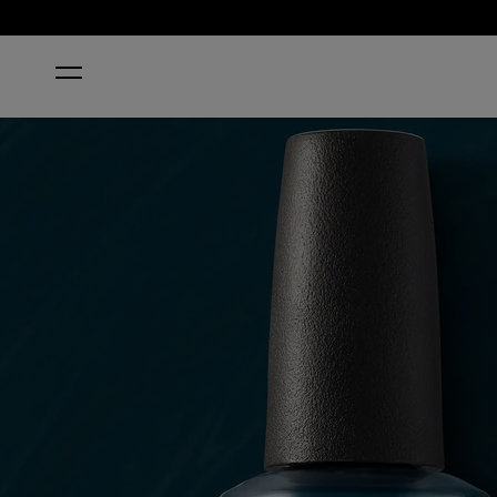
ホーム
CIA = COLOR IS AWESOME