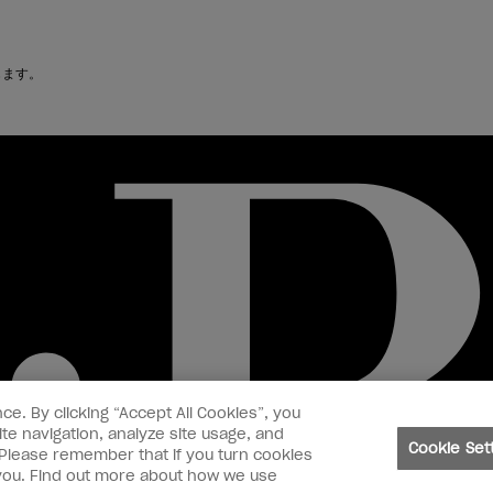
禁じます。
ce. By clicking “Accept All Cookies”, you
te navigation, analyze site usage, and
Cookie Set
. Please remember that if you turn cookies
o you. Find out more about how we use