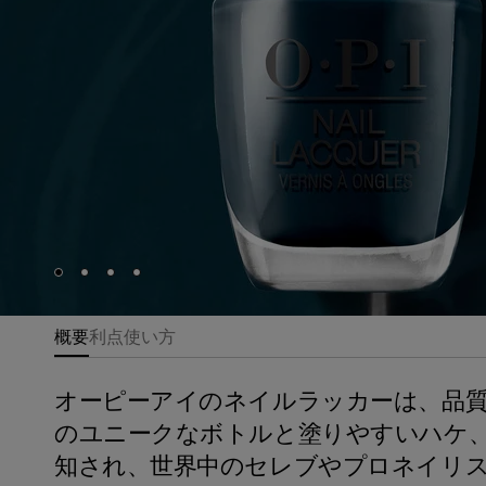
Skip to slide
Skip to slide
Skip to slide
Skip to slide
1
2
3
4
概要
利点
使い方
オーピーアイのネイルラッカーは、品
のユニークなボトルと塗りやすいハケ
知され、世界中のセレブやプロネイリ