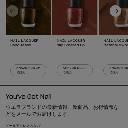
Previous
Next
NAIL LACQUER
NAIL LACQUER
NAIL LACQU
Band Tease
Slip Dressed Up
Material Gwor
AMAZON.CO.JP
AMAZON.CO.JP
AMAZON.CO
で購入
で購入
で購入
You've Got Nail
ウエラブランドの最新情報、新商品、お得情報な
どをメールでお届けします。
メールアドレスの入力*