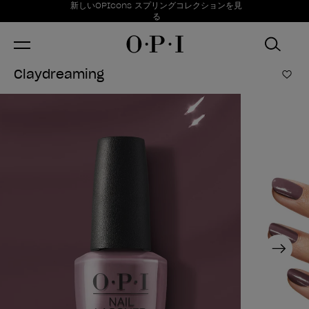
お得情報
新しいOPIcons スプリングコレクションを見
Item 1 of 1
る
Claydreaming
ほし
Next