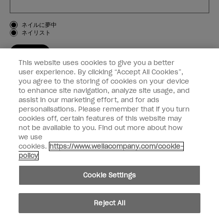
お客様のタイプ
ネイルに夢中
ネイリスト
登録する
This website uses cookies to give you a better
OPI
user experience. By clicking “Accept All Cookies”,
you agree to the storing of cookies on your device
to enhance site navigation, analyze site usage, and
個人情報の取り扱い
assist in our marketing effort, and for ads
personalisations. Please remember that if you turn
cookies off, certain features of this website may
not be available to you. Find out more about how
we use
facebook
instagram
cookies.
https://www.wellacompany.com/cookie-
policy
個人情報を共有または販売しないでください
Cookie Settings
California Transparency in Supply Chains Act
© Copyright 2024, Wella Operations US LLC, 無断複写・転載を禁じます。
Reject All