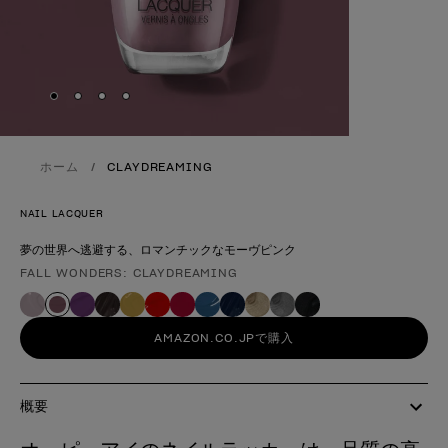
Skip to slide
Skip to slide
Skip to slide
Skip to slide
1
2
3
4
ホーム
CLAYDREAMING
NAIL LACQUER
夢の世界へ逃避する、ロマンチックなモーヴピンク
FALL WONDERS: CLAYDREAMING
製品形態
AMAZON.CO.JPで購入
概要