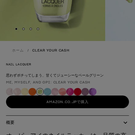
Skip to slide
Skip to slide
Skip to slide
Skip to slide
1
2
3
4
ホーム
CLEAR YOUR CASH
NAIL LACQUER
思わずポチってしまう、甘くてジューシーなペールグリーン
ME, MYSELF, AND OPI: CLEAR YOUR CASH
製品形態
AMAZON.CO.JPで購入
概要