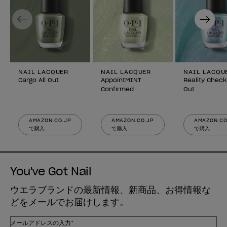
Previous
Next
NAIL LACQUER
NAIL LACQUER
NAIL LACQU
Cargo All Out
AppointMINT
Reality Check
Confirmed
Out
AMAZON.CO.JP
AMAZON.CO.JP
AMAZON.CO
で購入
で購入
で購入
You've Got Nail
ウエラブランドの最新情報、新商品、お得情報な
どをメールでお届けします。
メールアドレスの入力*