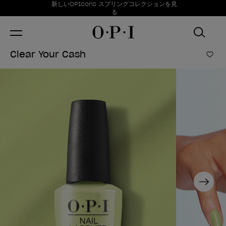
お得情報
新しいOPIcons スプリングコレクションを見
Item 1 of 1
る
Clear Your Cash
ほし
Next