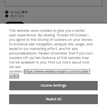
お客様のタイプ
ネイルに夢中
ネイリスト
登録する
This website uses cookies to give you a better
OPI
user experience. By clicking “Accept All Cookies”,
you agree to the storing of cookies on your device
to enhance site navigation, analyze site usage, and
個人情報の取り扱い
assist in our marketing effort, and for ads
personalisations. Please remember that if you turn
cookies off, certain features of this website may
not be available to you. Find out more about how
we use
facebook
instagram
cookies.
https://www.wellacompany.com/cookie-
policy
個人情報を共有または販売しないでください
Cookie Settings
California Transparency in Supply Chains Act
© Copyright 2024, Wella Operations US LLC, 無断複写・転載を禁じます。
Reject All