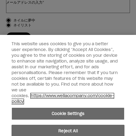
メールアドレスの入力*
お客様のタイプ
ネイルに夢中
ネイリスト
登録する
This website uses cookies to give you a better
OPI
user experience. By clicking “Accept All Cookies”,
you agree to the storing of cookies on your device
to enhance site navigation, analyze site usage, and
個人情報の取り扱い
assist in our marketing effort, and for ads
personalisations. Please remember that if you turn
cookies off, certain features of this website may
not be available to you. Find out more about how
we use
facebook
instagram
cookies.
https://www.wellacompany.com/cookie-
policy
個人情報を共有または販売しないでください
Cookie Settings
California Transparency in Supply Chains Act
© Copyright 2024, Wella Operations US LLC, 無断複写・転載を禁じます。
Reject All