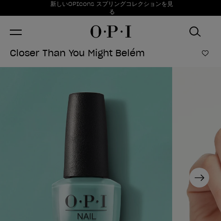
お得情報
新しいOPIcons スプリングコレクションを見
Item 1 of 1
る
Closer Than You Might Belém
ほし
Next