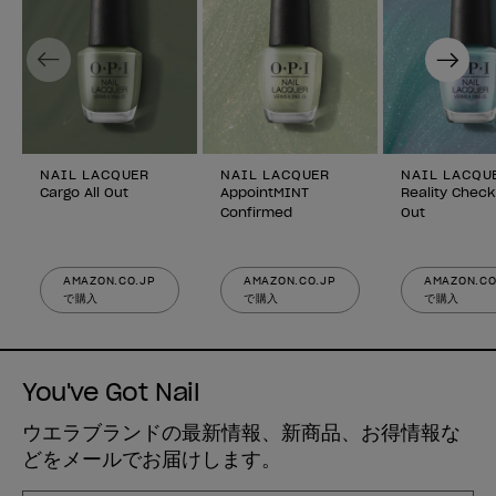
Previous
Next
NAIL LACQUER
NAIL LACQUER
NAIL LACQU
Cargo All Out
AppointMINT
Reality Check
Confirmed
Out
AMAZON.CO.JP
AMAZON.CO.JP
AMAZON.CO
で購入
で購入
で購入
You've Got Nail
ウエラブランドの最新情報、新商品、お得情報な
どをメールでお届けします。