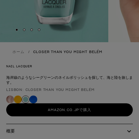
Skip to slide
Skip to slide
Skip to slide
Skip to slide
1
2
3
4
ホーム
CLOSER THAN YOU MIGHT BELÉM
NAIL LACQUER
海岸線のようなシーグリーンのネイルポリッシュを探して、海と陸を旅しま
す。
LISBON: CLOSER THAN YOU MIGHT BELÉM
製品形態
AMAZON.CO.JPで購入
概要