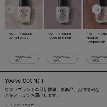
Previous
Next
NAIL LACQUER
NAIL LACQUER
NAIL LACQU
Gemini and I
Peace of Mined
Metallic
Composition
AMAZON.CO.JP
AMAZON.CO.JP
AMAZON.CO
で購入
で購入
で購入
You've Got Nail
ウエラブランドの最新情報、新商品、お得情報な
どをメールでお届けします。
メールアドレスの入力*