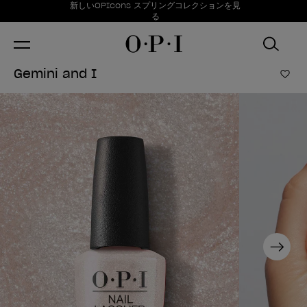
お得情報
新しいOPIcons スプリングコレクションを見
Item 1 of 1
る
Gemini and I
ほし
Next