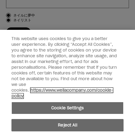
お客様のタイプ
ネイルに夢中
ネイリスト
登録する
This website uses cookies to give you a better
OPI
user experience. By clicking “Accept All Cookies”,
you agree to the storing of cookies on your device
to enhance site navigation, analyze site usage, and
個人情報の取り扱い
assist in our marketing effort, and for ads
personalisations. Please remember that if you turn
cookies off, certain features of this website may
not be available to you. Find out more about how
we use
facebook
instagram
cookies.
https://www.wellacompany.com/cookie-
policy
個人情報を共有または販売しないでください
Cookie Settings
California Transparency in Supply Chains Act
© Copyright 2024, Wella Operations US LLC, 無断複写・転載を禁じます。
Reject All