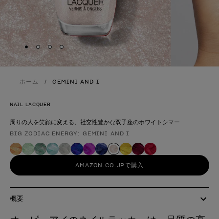
Skip to slide
Skip to slide
Skip to slide
Skip to slide
1
2
3
4
ホーム
GEMINI AND I
NAIL LACQUER
周りの人を笑顔に変える、社交性豊かな双子座のホワイトシマー
BIG ZODIAC ENERGY: GEMINI AND I
製品形態
AMAZON.CO.JPで購入
概要