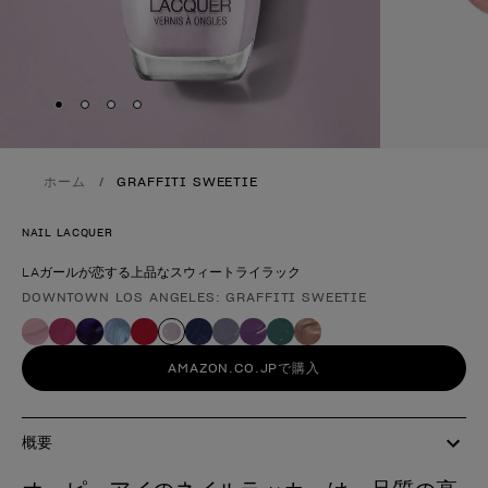
Skip to slide
Skip to slide
Skip to slide
Skip to slide
1
2
3
4
ホーム
GRAFFITI SWEETIE
NAIL LACQUER
LAガールが恋する上品なスウィートライラック
DOWNTOWN LOS ANGELES: GRAFFITI SWEETIE
製品形態
AMAZON.CO.JPで購入
概要