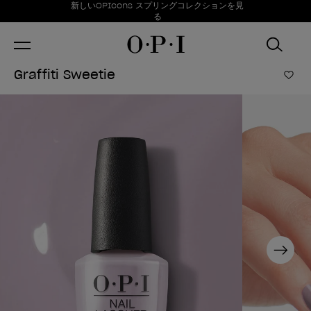
お得情報
新しいOPIcons スプリングコレクションを見
Item 1 of 1
る
Graffiti Sweetie
ほし
Next