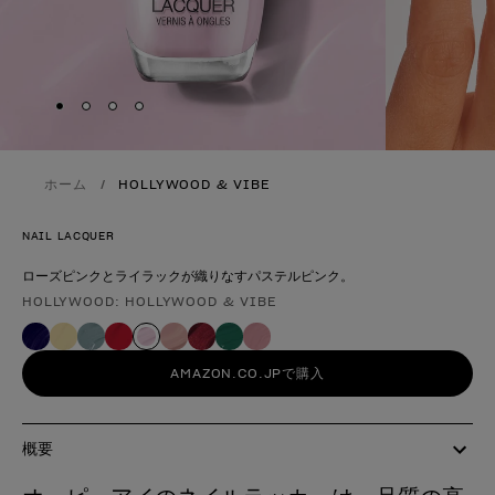
Skip to slide
Skip to slide
Skip to slide
Skip to slide
1
2
3
4
ホーム
HOLLYWOOD & VIBE
NAIL LACQUER
ローズピンクとライラックが織りなすパステルピンク。
HOLLYWOOD: HOLLYWOOD & VIBE
製品形態
AMAZON.CO.JPで購入
概要