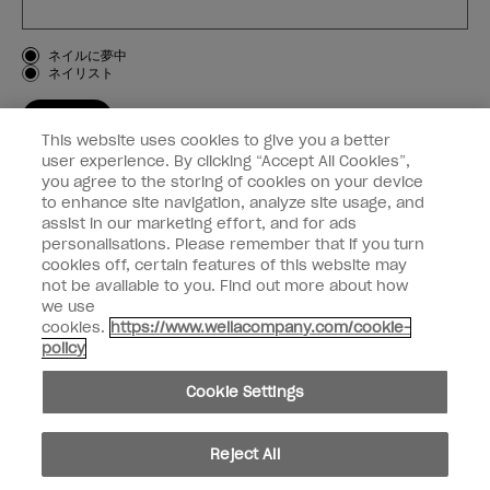
お客様のタイプ
ネイルに夢中
ネイリスト
登録する
This website uses cookies to give you a better
OPI
user experience. By clicking “Accept All Cookies”,
you agree to the storing of cookies on your device
to enhance site navigation, analyze site usage, and
個人情報の取り扱い
assist in our marketing effort, and for ads
personalisations. Please remember that if you turn
cookies off, certain features of this website may
not be available to you. Find out more about how
we use
facebook
instagram
cookies.
https://www.wellacompany.com/cookie-
policy
個人情報を共有または販売しないでください
Cookie Settings
California Transparency in Supply Chains Act
© Copyright 2024, Wella Operations US LLC, 無断複写・転載を禁じます。
Reject All