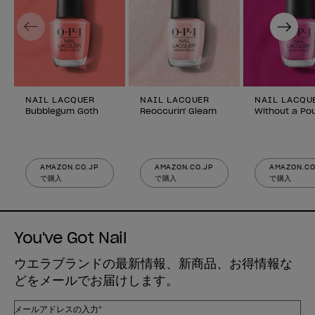
Previous
Next
NAIL LACQUER
NAIL LACQUER
NAIL LACQU
Bubblegum Goth
Reoccurin' Gleam
Without a Po
AMAZON.CO.JP
AMAZON.CO.JP
AMAZON.CO
で購入
で購入
で購入
You've Got Nail
ウエラブランドの最新情報、新商品、お得情報な
どをメールでお届けします。
メールアドレスの入力*