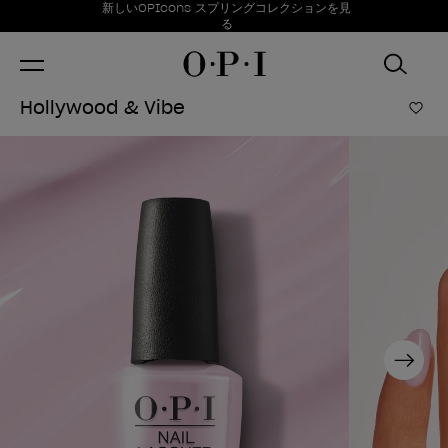
お得情報
新しいOPIcons スプリングコレクションを見
Item 1 of 1
る
Hollywood & Vibe
ほし
Next