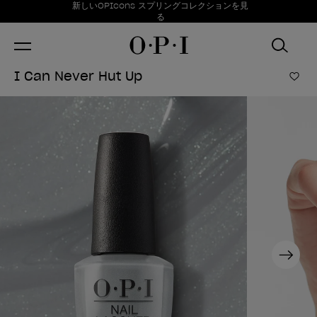
お得情報
新しいOPIcons スプリングコレクションを見
Item 1 of 1
る
I Can Never Hut Up
ほし
Next