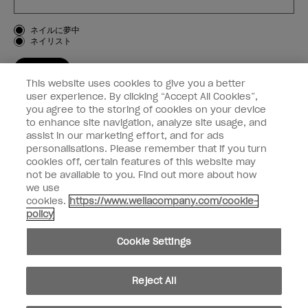
お客様のタイプ
ネイルに夢中
ネイリスト
登録する
This website uses cookies to give you a better
OPI
user experience. By clicking “Accept All Cookies”,
you agree to the storing of cookies on your device
to enhance site navigation, analyze site usage, and
個人情報の取り扱い
assist in our marketing effort, and for ads
personalisations. Please remember that if you turn
cookies off, certain features of this website may
not be available to you. Find out more about how
we use
facebook
instagram
cookies.
https://www.wellacompany.com/cookie-
policy
個人情報を共有または販売しないでください
Cookie Settings
California Transparency in Supply Chains Act
© Copyright 2024, Wella Operations US LLC, 無断複写・転載を禁じます。
Reject All