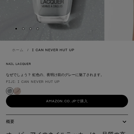
Skip to slide
Skip to slide
Skip to slide
Skip to slide
1
2
3
4
ホーム
I CAN NEVER HUT UP
NAIL LACQUER
なぜでしょう？ 虹色の、夜明け前のグレーに魅了されます。
FIJI: I CAN NEVER HUT UP
製品形態
AMAZON.CO.JPで購入
概要