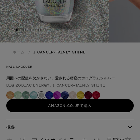
Skip to slide
Skip to slide
Skip to slide
Skip to slide
1
2
3
4
ホーム
I CANCER-TAINLY SHINE
NAIL LACQUER
周囲への配慮を欠かさない、愛される蟹座のホログラムシルバー
BIG ZODIAC ENERGY: I CANCER-TAINLY SHINE
製品形態
AMAZON.CO.JPで購入
概要