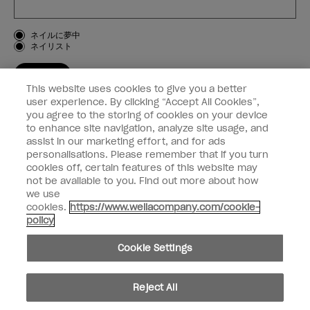
お客様のタイプ
ネイルに夢中
ネイリスト
登録する
This website uses cookies to give you a better
OPI
user experience. By clicking “Accept All Cookies”,
you agree to the storing of cookies on your device
to enhance site navigation, analyze site usage, and
個人情報の取り扱い
assist in our marketing effort, and for ads
personalisations. Please remember that if you turn
cookies off, certain features of this website may
not be available to you. Find out more about how
we use
facebook
instagram
cookies.
https://www.wellacompany.com/cookie-
policy
個人情報を共有または販売しないでください
Cookie Settings
California Transparency in Supply Chains Act
© Copyright 2024, Wella Operations US LLC, 無断複写・転載を禁じます。
Reject All