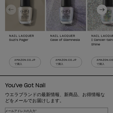
Previous
Next
NAIL LACQUER
NAIL LACQUER
NAIL LACQU
Suzi’s Pager
Case of Glamnesia
I Cancer-tain
Shine
AMAZON.CO.JP
AMAZON.CO.JP
AMAZON.CO
で購入
で購入
で購入
You've Got Nail
ウエラブランドの最新情報、新商品、お得情報な
どをメールでお届けします。
メールアドレスの入力*