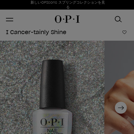
お得情報
新しいOPIcons スプリングコレクションを見
Item 1 of 1
る
I Cancer-tainly Shine
ほし
Next