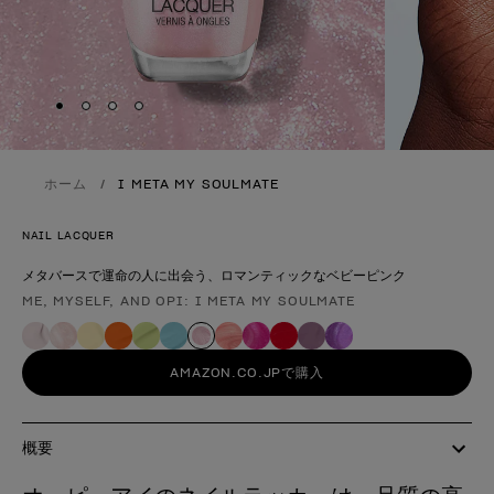
Skip to slide
Skip to slide
Skip to slide
Skip to slide
1
2
3
4
ホーム
I META MY SOULMATE
NAIL LACQUER
メタバースで運命の人に出会う、ロマンティックなベビーピンク
ME, MYSELF, AND OPI: I META MY SOULMATE
製品形態
AMAZON.CO.JPで購入
概要