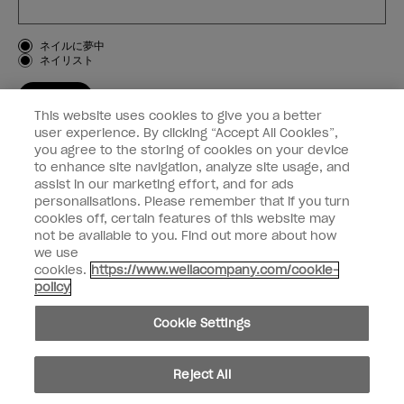
お客様のタイプ
ネイルに夢中
ネイリスト
登録する
This website uses cookies to give you a better
OPI
user experience. By clicking “Accept All Cookies”,
you agree to the storing of cookies on your device
to enhance site navigation, analyze site usage, and
個人情報の取り扱い
assist in our marketing effort, and for ads
personalisations. Please remember that if you turn
cookies off, certain features of this website may
not be available to you. Find out more about how
we use
facebook
instagram
cookies.
https://www.wellacompany.com/cookie-
policy
個人情報を共有または販売しないでください
Cookie Settings
California Transparency in Supply Chains Act
© Copyright 2024, Wella Operations US LLC, 無断複写・転載を禁じます。
Reject All