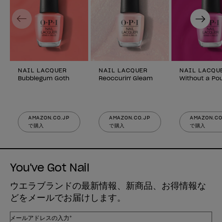
Previous
Next
NAIL LACQUER
NAIL LACQUER
NAIL LACQU
Bubblegum Goth
Reoccurin' Gleam
Without a Po
AMAZON.CO.JP
AMAZON.CO.JP
AMAZON.CO
で購入
で購入
で購入
You've Got Nail
ウエラブランドの最新情報、新商品、お得情報な
どをメールでお届けします。
メールアドレスの入力*