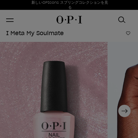
お得情報
新しいOPIcons スプリングコレクションを見
Item 1 of 1
る
I Meta My Soulmate
ほし
Next