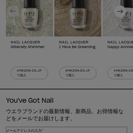
Previous
Next
NAIL LACQUER
NAIL LACQUER
NAIL LACQU
Gliterally Shimmer
I Mica Be Dreaming
Happy Annive
AMAZON.CO.JP
AMAZON.CO.JP
AMAZON.CO
で購入
で購入
で購入
You've Got Nail
ウエラブランドの最新情報、新商品、お得情報な
どをメールでお届けします。
メールアドレスの入力*