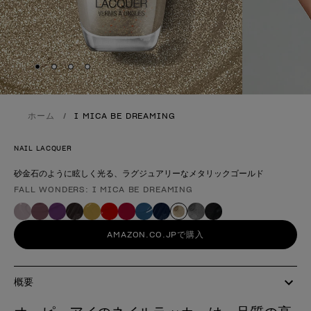
Skip to slide
Skip to slide
Skip to slide
Skip to slide
1
2
3
4
ホーム
I MICA BE DREAMING
NAIL LACQUER
砂金石のように眩しく光る、ラグジュアリーなメタリックゴールド
FALL WONDERS: I MICA BE DREAMING
製品形態
AMAZON.CO.JPで購入
概要