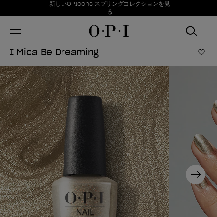
お得情報
新しいOPIcons スプリングコレクションを見
Item 1 of 1
る
I Mica Be Dreaming
ほし
Next