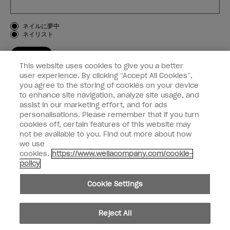
お客様のタイプ
ネイルに夢中
ネイリスト
登録する
This website uses cookies to give you a better
OPI
user experience. By clicking “Accept All Cookies”,
you agree to the storing of cookies on your device
to enhance site navigation, analyze site usage, and
個人情報の取り扱い
assist in our marketing effort, and for ads
personalisations. Please remember that if you turn
cookies off, certain features of this website may
not be available to you. Find out more about how
we use
facebook
instagram
cookies.
https://www.wellacompany.com/cookie-
policy
個人情報を共有または販売しないでください
Cookie Settings
California Transparency in Supply Chains Act
© Copyright 2024, Wella Operations US LLC, 無断複写・転載を禁じます。
Reject All