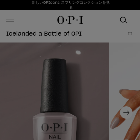
お得情報
新しいOPIcons スプリングコレクションを見
Item 1 of 1
る
Icelanded a Bottle of OPI
ほし
Next