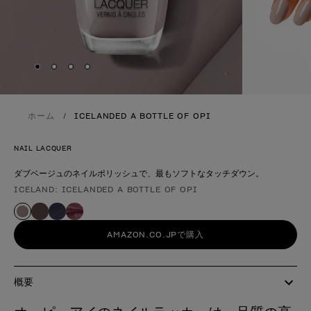
Skip to slide
Skip to slide
Skip to slide
Skip to slide
1
2
3
4
ホーム
ICELANDED A BOTTLE OF OPI
NAIL LACQUER
ダブベージュのネイルポリッシュで、最もソフトなタッチダウン。
ICELAND: ICELANDED A BOTTLE OF OPI
製品形態
AMAZON.CO.JPで購入
概要