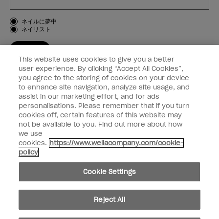
お客様のタイプ
ネイルに夢中
ネイリスト
登録する
This website uses cookies to give you a better
OPI
user experience. By clicking “Accept All Cookies”,
you agree to the storing of cookies on your device
to enhance site navigation, analyze site usage, and
個人情報の取り扱い
assist in our marketing effort, and for ads
personalisations. Please remember that if you turn
cookies off, certain features of this website may
not be available to you. Find out more about how
we use
facebook
instagram
cookies.
https://www.wellacompany.com/cookie-
policy
個人情報を共有または販売しないでください
Cookie Settings
California Transparency in Supply Chains Act
© Copyright 2024, Wella Operations US LLC, 無断複写・転載を禁じます。
Reject All