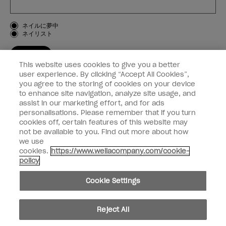
お客様のタイプ
ネイルに夢中
ネイリスト
登録する
This website uses cookies to give you a better
OPI
user experience. By clicking “Accept All Cookies”,
you agree to the storing of cookies on your device
to enhance site navigation, analyze site usage, and
個人情報の取り扱い
assist in our marketing effort, and for ads
personalisations. Please remember that if you turn
cookies off, certain features of this website may
not be available to you. Find out more about how
we use
facebook
instagram
cookies.
https://www.wellacompany.com/cookie-
policy
個人情報を共有または販売しないでください
Cookie Settings
California Transparency in Supply Chains Act
© Copyright 2024, Wella Operations US LLC, 無断複写・転載を禁じます。
Reject All