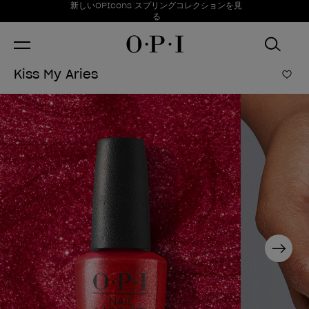
お得情報
新しいOPIcons スプリングコレクションを見
Item 1 of 1
る
Kiss My Aries
ほし
Next