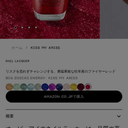
Skip to slide
Skip to slide
Skip to slide
Skip to slide
1
2
3
4
ホーム
KISS MY ARIES
NAIL LACQUER
リスクを恐れずチャレンジする、勇猛果敢な牡羊座のファイヤーレッド
BIG ZODIAC ENERGY: KISS MY ARIES
製品形態
AMAZON.CO.JPで購入
概要