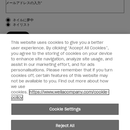
メールアドレスの入力*
お客様のタイプ
ネイルに夢中
ネイリスト
登録する
This website uses cookies to give you a better
OPI
user experience. By clicking “Accept All Cookies”,
you agree to the storing of cookies on your device
to enhance site navigation, analyze site usage, and
個人情報の取り扱い
assist in our marketing effort, and for ads
personalisations. Please remember that if you turn
cookies off, certain features of this website may
not be available to you. Find out more about how
we use
facebook
instagram
cookies.
https://www.wellacompany.com/cookie-
policy
個人情報を共有または販売しないでください
Cookie Settings
California Transparency in Supply Chains Act
© Copyright 2024, Wella Operations US LLC, 無断複写・転載を禁じます。
Reject All