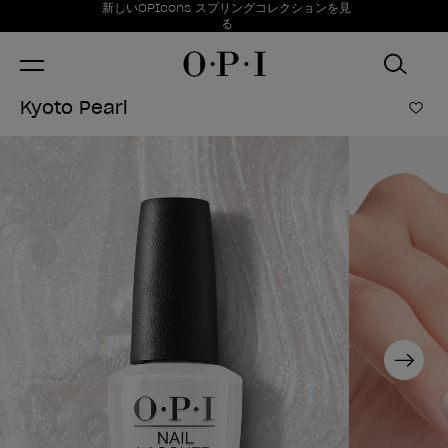
お得情報
新しいOPIcons スプリングコレクションを見
Item 1 of 1
る
Kyoto Pearl
ほし
Next