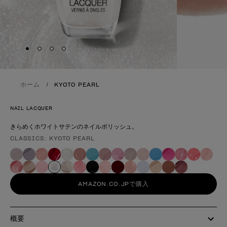
Skip to slide
Skip to slide
Skip to slide
Skip to slide
1
2
3
4
ホーム
KYOTO PEARL
NAIL LACQUER
きらめくホワイトサテンのネイルポリッシュ。
CLASSICS: KYOTO PEARL
製品形態
AMAZON.CO.JPで購入
概要