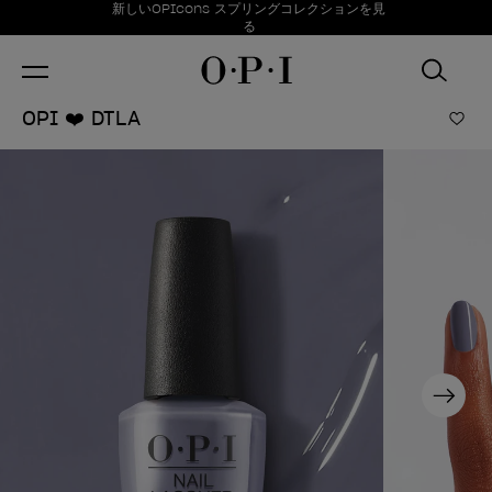
お得情報
新しいOPIcons スプリングコレクションを見
Item 1 of 1
る
OPI ❤️ DTLA
ほし
Next