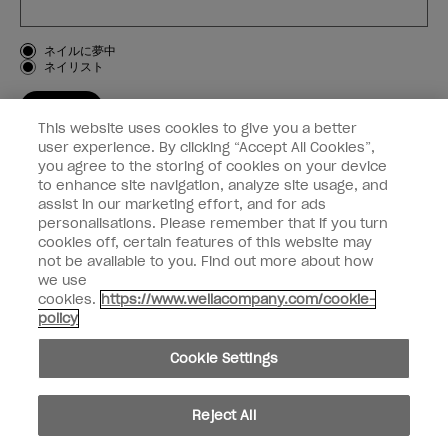
お客様のタイプ
ネイルに夢中
ネイリスト
登録する
This website uses cookies to give you a better
OPI
user experience. By clicking “Accept All Cookies”,
you agree to the storing of cookies on your device
to enhance site navigation, analyze site usage, and
個人情報の取り扱い
assist in our marketing effort, and for ads
personalisations. Please remember that if you turn
cookies off, certain features of this website may
not be available to you. Find out more about how
we use
facebook
instagram
cookies.
https://www.wellacompany.com/cookie-
policy
個人情報を共有または販売しないでください
Cookie Settings
California Transparency in Supply Chains Act
© Copyright 2024, Wella Operations US LLC, 無断複写・転載を禁じます。
Reject All