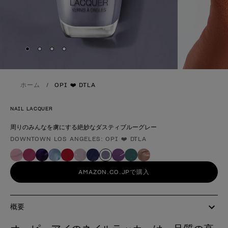
Skip to slide
Skip to slide
Skip to slide
Skip to slide
1
2
3
4
ホーム
OPI ❤️ DTLA
NAIL LACQUER
周りのみんなを虜にする絶妙なダスティブルーグレー
DOWNTOWN LOS ANGELES: OPI ❤️ DTLA
製品形態
AMAZON.CO.JPで購入
概要