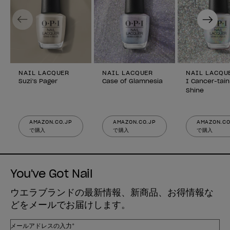
Previous
Next
NAIL LACQUER
NAIL LACQUER
NAIL LACQU
Suzi’s Pager
Case of Glamnesia
I Cancer-tain
Shine
AMAZON.CO.JP
AMAZON.CO.JP
AMAZON.CO
で購入
で購入
で購入
You've Got Nail
ウエラブランドの最新情報、新商品、お得情報な
どをメールでお届けします。
メールアドレスの入力*