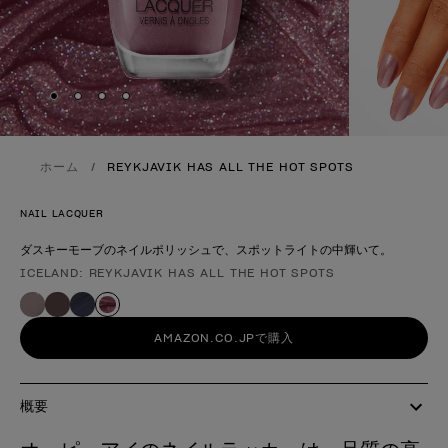
Skip to slide
Skip to slide
Skip to slide
Skip to slide
1
2
3
4
ホーム
REYKJAVIK HAS ALL THE HOT SPOTS
NAIL LACQUER
ダスキーモーブのネイルポリッシュで、スポットライトの中輝いて。
ICELAND: REYKJAVIK HAS ALL THE HOT SPOTS
製品形態
AMAZON.CO.JPで購入
概要