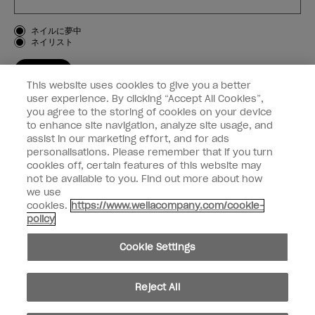
お客様のタイプ
ネイルに夢中
ネイリスト
登録する
This website uses cookies to give you a better
OPI
user experience. By clicking “Accept All Cookies”,
you agree to the storing of cookies on your device
to enhance site navigation, analyze site usage, and
個人情報の取り扱い
assist in our marketing effort, and for ads
personalisations. Please remember that if you turn
cookies off, certain features of this website may
not be available to you. Find out more about how
we use
facebook
instagram
cookies.
https://www.wellacompany.com/cookie-
policy
個人情報を共有または販売しないでください
Cookie Settings
California Transparency in Supply Chains Act
© Copyright 2024, Wella Operations US LLC, 無断複写・転載を禁じます。
Reject All