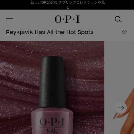
お得情報
新しいOPIcons スプリングコレクションを見
Item 1 of 1
る
Reykjavik Has All the Hot Spots
ほし
Next