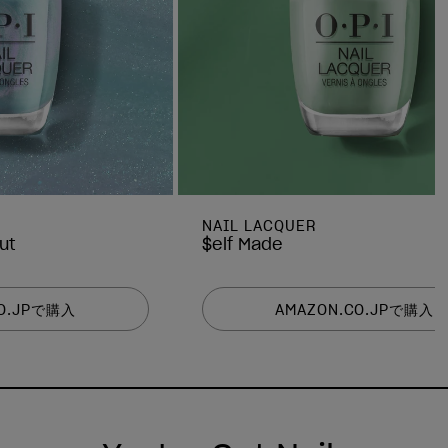
NAIL LACQUER
ut
$elf Made
CO.JPで購入
AMAZON.CO.JPで購入