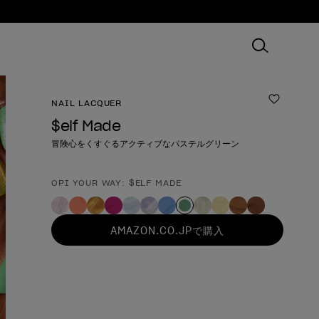
NAIL LACQUER
ほしいも
$elf Made
冒険心をくすぐるアクティブなパステルグリーン
OPI YOUR WAY: $ELF MADE
製品形態
AMAZON.CO.JPで購入