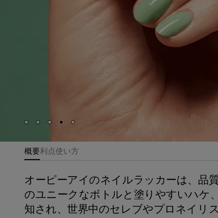
Skip to slide
Skip to slide
Skip to slide
Skip to slide
Skip to slide
1
2
3
4
5
概要
利点
使い方
オーピーアイのネイルラッカーは、品
のユニークなボトルと塗りやすいハケ
知され、世界中のセレブやプロネイリ