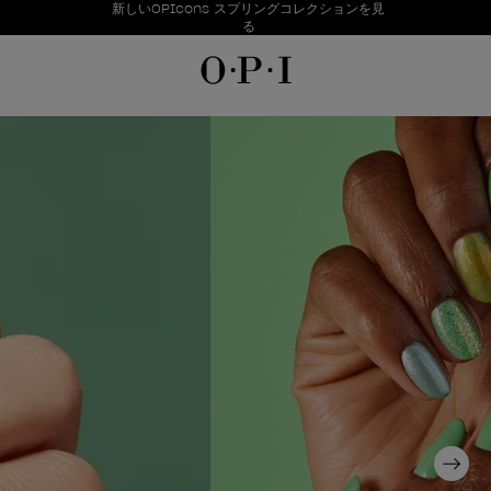
お得情報
新しいOPIcons スプリングコレクションを見
Item 1 of 1
る
Next