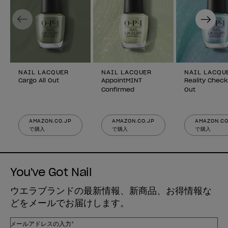
Previous
Next
NAIL LACQUER
NAIL LACQUER
NAIL LACQU
Cargo All Out
AppointMINT
Reality Check
Confirmed
Out
AMAZON.CO.JP
AMAZON.CO.JP
AMAZON.CO
で購入
で購入
で購入
You've Got Nail
ウエラブランドの最新情報、新商品、お得情報な
どをメールでお届けします。
メールアドレスの入力*