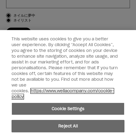
お客様のタイプ
ネイルに夢中
ネイリスト
登録する
This website uses cookies to give you a better
OPI
user experience. By clicking “Accept All Cookies”,
you agree to the storing of cookies on your device
to enhance site navigation, analyze site usage, and
個人情報の取り扱い
assist in our marketing effort, and for ads
personalisations. Please remember that if you turn
cookies off, certain features of this website may
not be available to you. Find out more about how
we use
facebook
instagram
cookies.
https://www.wellacompany.com/cookie-
policy
個人情報を共有または販売しないでください
Cookie Settings
California Transparency in Supply Chains Act
© Copyright 2024, Wella Operations US LLC, 無断複写・転載を禁じます。
Reject All