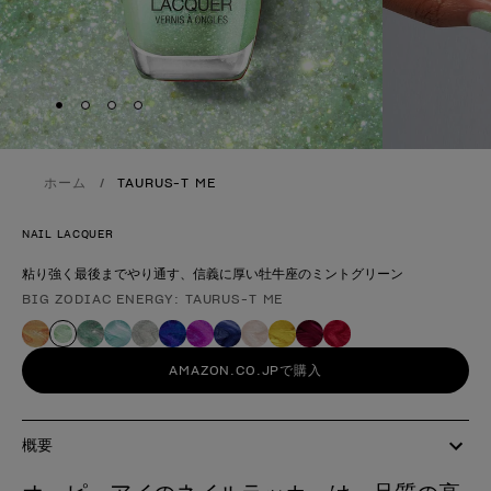
Skip to slide
Skip to slide
Skip to slide
Skip to slide
1
2
3
4
ホーム
TAURUS-T ME
NAIL LACQUER
粘り強く最後までやり通す、信義に厚い牡牛座のミントグリーン
BIG ZODIAC ENERGY: TAURUS-T ME
製品形態
AMAZON.CO.JPで購入
概要