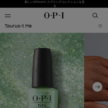
お得情報
新しいOPIcons スプリングコレクションを見
Item 1 of 1
る
Taurus-t Me
ほし
Next