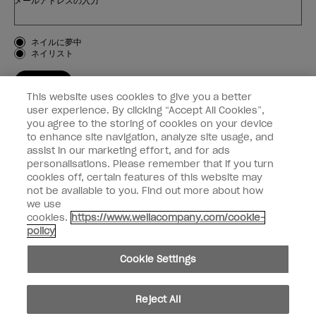
メールアドレスの入力*
お客様のタイプ
ネイルに夢中
ネイリスト
登録する
This website uses cookies to give you a better
OPI
user experience. By clicking “Accept All Cookies”,
you agree to the storing of cookies on your device
to enhance site navigation, analyze site usage, and
個人情報の取り扱い
assist in our marketing effort, and for ads
personalisations. Please remember that if you turn
cookies off, certain features of this website may
not be available to you. Find out more about how
we use
facebook
instagram
cookies.
https://www.wellacompany.com/cookie-
policy
個人情報を共有または販売しないでください
Cookie Settings
California Transparency in Supply Chains Act
© Copyright 2024, Wella Operations US LLC, 無断複写・転載を禁じます。
Reject All