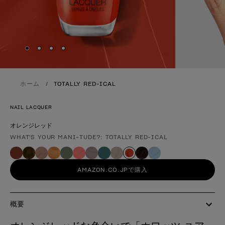
Skip to slide
Skip to slide
Skip to slide
Skip to slide
1
2
3
4
ホーム
TOTALLY RED-ICAL
NAIL LACQUER
オレンジレッド
WHAT'S YOUR MANI-TUDE?: TOTALLY RED-ICAL
製品形態
AMAZON.CO.JPで購入
概要