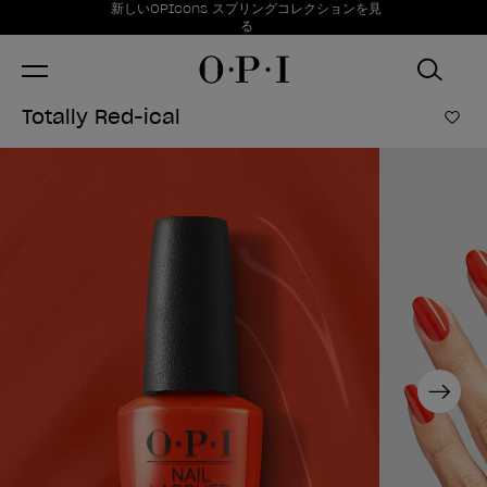
お得情報
新しいOPIcons スプリングコレクションを見
Item 1 of 1
る
Totally Red-ical
ほし
Next