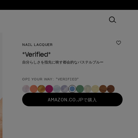
NAIL LACQUER
ほしいも
*Verified*
自分らしさを指先に映す都会的なパステルブルー
OPI YOUR WAY: *VERIFIED*
製品形態
AMAZON.CO.JPで購入