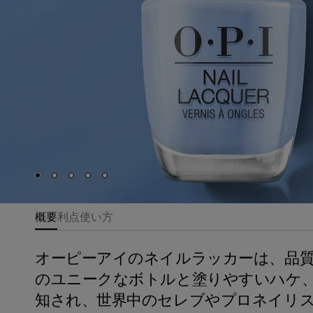
Skip to slide
Skip to slide
Skip to slide
Skip to slide
Skip to slide
1
2
3
4
5
概要
利点
使い方
オーピーアイのネイルラッカーは、品
のユニークなボトルと塗りやすいハケ
知され、世界中のセレブやプロネイリ