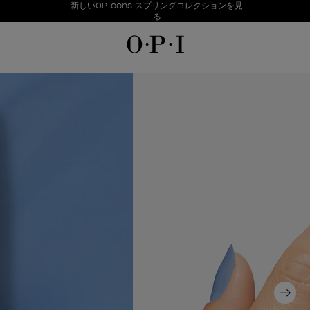
お得情報
新しいOPIcons スプリングコレクションを見
Item 1 of 1
る
Next