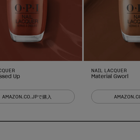
ACQUER
NAIL LACQUER
essed Up
Material Gworl
AMAZON.CO.JPで購入
AMAZON.