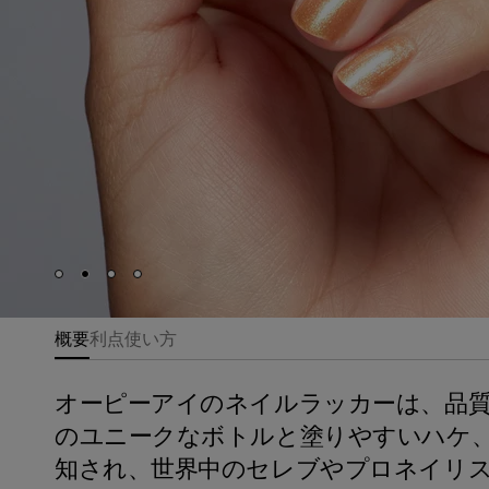
Skip to slide
Skip to slide
Skip to slide
Skip to slide
1
2
3
4
概要
利点
使い方
オーピーアイのネイルラッカーは、品
のユニークなボトルと塗りやすいハケ
知され、世界中のセレブやプロネイリ