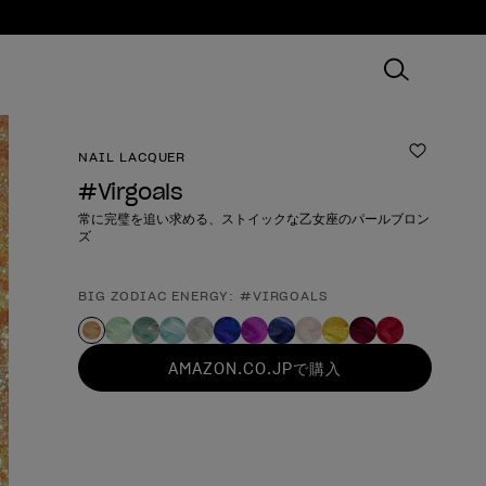
NAIL LACQUER
ほしいも
#Virgoals
常に完璧を追い求める、ストイックな乙女座のパールブロン
ズ
BIG ZODIAC ENERGY: #VIRGOALS
製品形態
AMAZON.CO.JPで購入