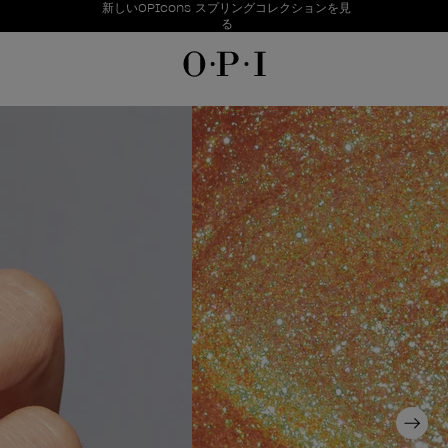
お得情報
新しいOPIcons スプリングコレクションを見
Item 1 of 1
る
Next