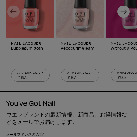
Previous
Next
NAIL LACQUER
NAIL LACQUER
NAIL LACQU
Bubblegum Goth
Reoccurin' Gleam
Without a Po
AMAZON.CO.JP
AMAZON.CO.JP
AMAZON.CO
で購入
で購入
で購入
You've Got Nail
ウエラブランドの最新情報、新商品、お得情報な
どをメールでお届けします。
メールアドレスの入力*