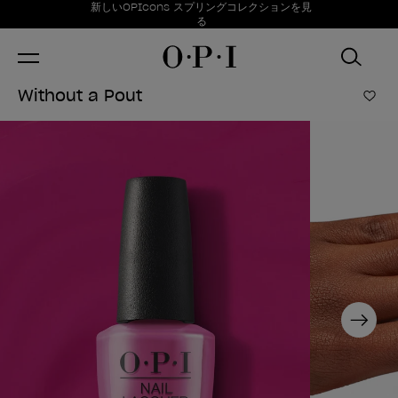
お得情報
新しいOPIcons スプリングコレクションを見
Item 1 of 1
る
Without a Pout
ほし
Next