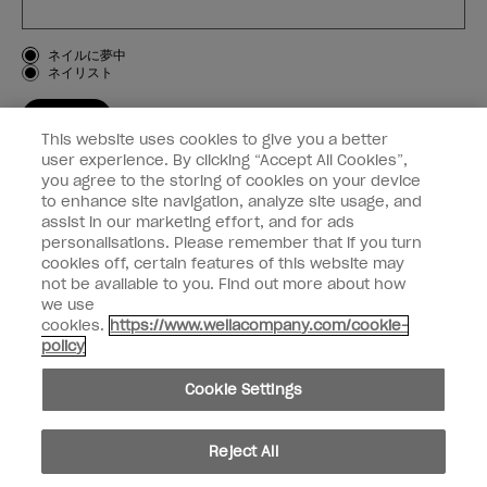
お客様のタイプ
ネイルに夢中
ネイリスト
登録する
This website uses cookies to give you a better
OPI
user experience. By clicking “Accept All Cookies”,
you agree to the storing of cookies on your device
to enhance site navigation, analyze site usage, and
個人情報の取り扱い
assist in our marketing effort, and for ads
personalisations. Please remember that if you turn
cookies off, certain features of this website may
not be available to you. Find out more about how
we use
facebook
instagram
cookies.
https://www.wellacompany.com/cookie-
policy
個人情報を共有または販売しないでください
Cookie Settings
California Transparency in Supply Chains Act
© Copyright 2024, Wella Operations US LLC, 無断複写・転載を禁じます。
Reject All