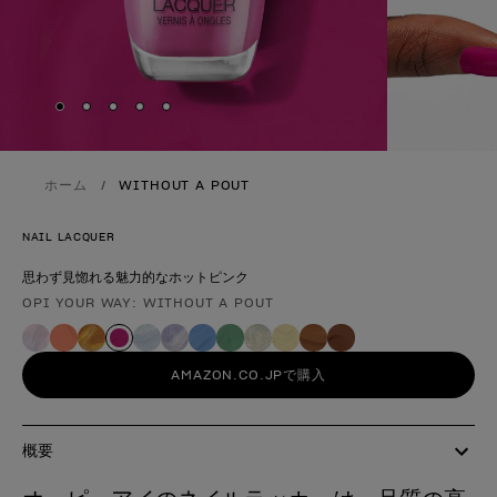
Skip to slide
Skip to slide
Skip to slide
Skip to slide
Skip to slide
1
2
3
4
5
ホーム
WITHOUT A POUT
NAIL LACQUER
思わず見惚れる魅力的なホットピンク
OPI YOUR WAY: WITHOUT A POUT
製品形態
AMAZON.CO.JPで購入
概要