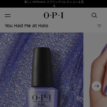
お得情報
新しいOPIcons スプリングコレクションを見
Item 1 of 1
る
You Had Me at Halo
ほし
Next