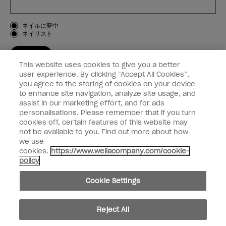
お客様のタイプ
ネイルに夢中
ネイリスト
登録する
This website uses cookies to give you a better
OPI
user experience. By clicking “Accept All Cookies”,
you agree to the storing of cookies on your device
to enhance site navigation, analyze site usage, and
個人情報の取り扱い
assist in our marketing effort, and for ads
personalisations. Please remember that if you turn
cookies off, certain features of this website may
not be available to you. Find out more about how
we use
facebook
instagram
cookies.
https://www.wellacompany.com/cookie-
policy
個人情報を共有または販売しないでください
Cookie Settings
California Transparency in Supply Chains Act
© Copyright 2024, Wella Operations US LLC, 無断複写・転載を禁じます。
Reject All