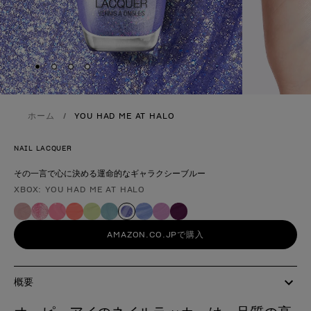
Skip to slide
Skip to slide
Skip to slide
Skip to slide
1
2
3
4
ホーム
YOU HAD ME AT HALO
NAIL LACQUER
その一言で心に決める運命的なギャラクシーブルー
XBOX: YOU HAD ME AT HALO
製品形態
AMAZON.CO.JPで購入
概要