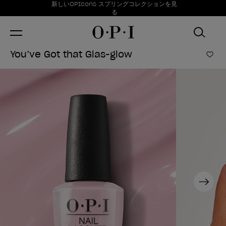
お得情報
新しいOPIcons スプリングコレクションを見
Item 1 of 1
る
You’ve Got that Glas-glow
ほし
Next