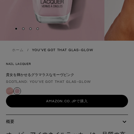
Skip to slide
Skip to slide
Skip to slide
Skip to slide
1
2
3
4
ホーム
YOU’VE GOT THAT GLAS-GLOW
NAIL LACQUER
貴女を輝かせるグラマラスなモーヴピンク
SCOTLAND: YOU’VE GOT THAT GLAS-GLOW
製品形態
AMAZON.CO.JPで購入
概要