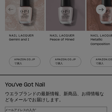
Previous
Next
NAIL LACQUER
NAIL LACQUER
NAIL LACQU
Gemini and I
Peace of Mined
Metallic
Composition
AMAZON.CO.JP
AMAZON.CO.JP
AMAZON.CO
で購入
で購入
で購入
You've Got Nail
ウエラブランドの最新情報、新商品、お得情報な
どをメールでお届けします。
メールアドレスの入力*