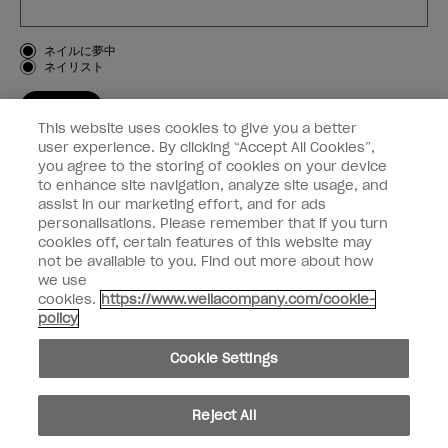
お客様のタイプ
ネイルに夢中
ネイリスト
登録する
This website uses cookies to give you a better
OPI
user experience. By clicking “Accept All Cookies”,
you agree to the storing of cookies on your device
to enhance site navigation, analyze site usage, and
個人情報の取り扱い
assist in our marketing effort, and for ads
personalisations. Please remember that if you turn
cookies off, certain features of this website may
not be available to you. Find out more about how
we use
facebook
instagram
cookies.
https://www.wellacompany.com/cookie-
policy
個人情報を共有または販売しないでください
Cookie Settings
California Transparency in Supply Chains Act
© Copyright 2024, Wella Operations US LLC, 無断複写・転載を禁じます。
Reject All