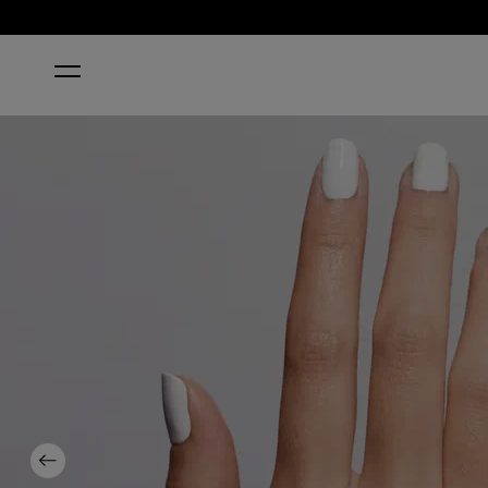
ホーム
NAIL ENVY® ALPINE SNOW® NAIL STRENGTHENE
Previous