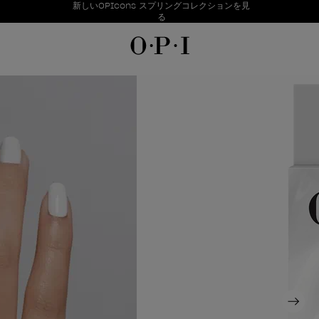
お得情報
新しいOPIcons スプリングコレクションを見
Item 1 of 1
る
R
Next