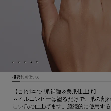
Skip to slide
Skip to slide
Skip to slide
Skip to slide
Skip to slide
1
2
3
4
5
概要
利点
使い方
【これ1本で‼爪補強＆美爪仕上げ】
ネイルエンビーは塗るだけで、爪の割
しい爪に仕上げます。継続的に使用す