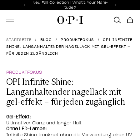
Sonderangebote
Neu Fall Collection | What's Your Mani-
Item 1 of 2
tude?
STARTSEITE
BLOG
PRODUKTFOKUS
OPI INFINITE
SHINE: LANGANHALTENDER NAGELLACK MIT GEL-EFFEKT –
FÜR JEDEN ZUGÄNGLICH
PRODUKTFOKUS
OPI Infinite Shine:
Langanhaltender nagellack mit
gel-effekt – für jeden zugänglich
Gel-Effekt:
Ultimativer Glanz und langer Halt
Ohne LED-Lampe:
Infinite Shine trocknet ohne die Verwendung einer UV-